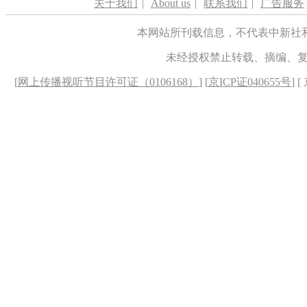
关于我们
|
About us
|
联系我们
|
广告服务
本网站所刊载信息，不代表中新社
未经授权禁止转载、摘编、
[
网上传播视听节目许可证（0106168）
] [
京ICP证040655号
] 