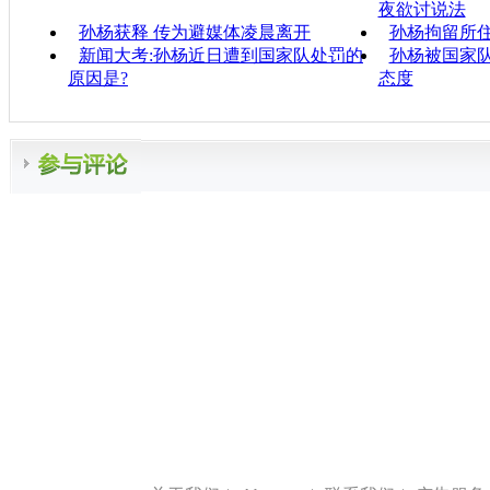
夜欲讨说法
孙杨获释 传为避媒体凌晨离开
孙杨拘留所住
新闻大考:孙杨近日遭到国家队处罚的
孙杨被国家队
原因是?
态度