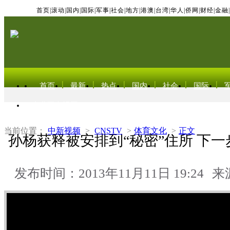
首页
|
滚动
|
国内
|
国际
|
军事
|
社会
|
地方
|
港澳
|
台湾
|
华人
|
侨网
|
财经
|
金融
|
首页
最新
热点
国内
社会
国际
东北亚电视网
当前位置：
中新视频
>
CNSTV
>
体育文化
>
正文
孙杨获释被安排到“秘密”住所 下
发布时间：2013年11月11日 19:24
来