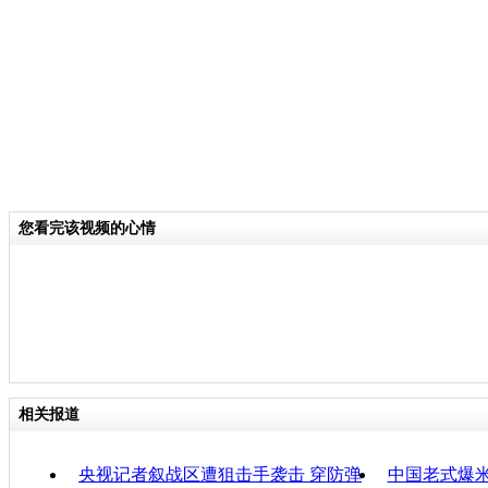
像其他液体一样，具有柔软性可变形等
弹片或弹头等外力冲击时，瞬间转变成
料，阻止其穿过，从而实现防弹、防刺
该材料除了用于国防军工，还可在更广
用，包括防护装备、塑形缓冲、减震器
产机床、体育器材等。
您看完该视频的心情
关键词：液体防弹衣 子弹
分类名称：
军情直击
责任
相关报道
央视记者叙战区遭狙击手袭击 穿防弹
中国老式爆米