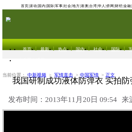
首页
|
滚动
|
国内
|
国际
|
军事
|
社会
|
地方
|
港澳
|
台湾
|
华人
|
侨网
|
财经
|
金融
|
首页
最新
热点
国内
社会
国际
东北亚电视网
当前位置：
中新视频
>
军情直击
>
中国军情
>
正文
我国研制成功液体防弹衣 实拍防
发布时间：2013年11月20日 09:54
来