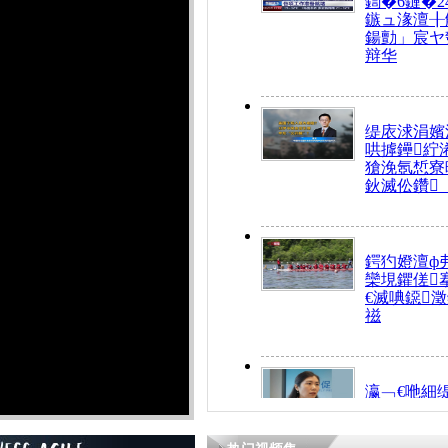
鍧�6鏈�2
鏃ュ湪澶╂
鍚勯」宸ヤ
辩华
缇庡浗涓嬪
哄摢鑸紵
獊浼氬惁寮
鈥滅伀鑽
鍔犳嬁澶ф
欒垷鑺傞
€滅唺鐚
禌
瀛﹁€咃細
€间笢鍗椾
解€滆劚閽
姪鎺ㄤ腑鍥