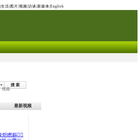
|
生活
|
图片
|
视频
|
访谈
|
新媒体
|
English
搜 索
视频
最新视频
杈炬矁鏂