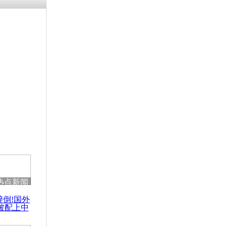
涓ㄥ浗闄呰
褰圭┖鍐涗
-10CE缁
妫€楠岋紝
浗鍏虫敞涓
馆爆炸监控
热点新闻
醉倒!国外
被配上中
国民乐