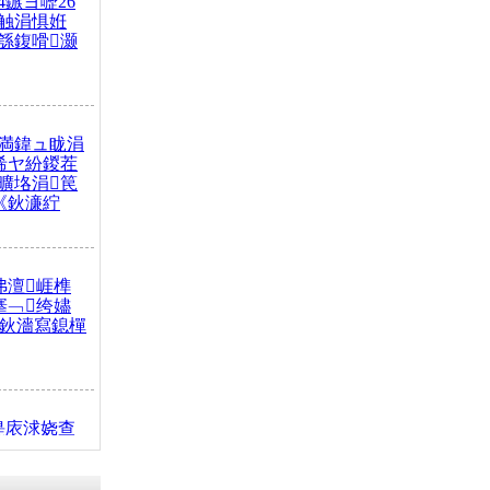
4鏃ヨ嚦26
触涓惧姙
綔鍑嗗灏
満鍏ュ眬涓
浠ヤ紛鍐茬
曠垎涓笢
《鈥濓紵
弗澶崕榫
搴﹁绔嬧
澂鈥濇寫鎴樿
缇庡浗娆查
簹涓庝腑鍥
┾€濓紝鍙嶅
解€斾笢鐩