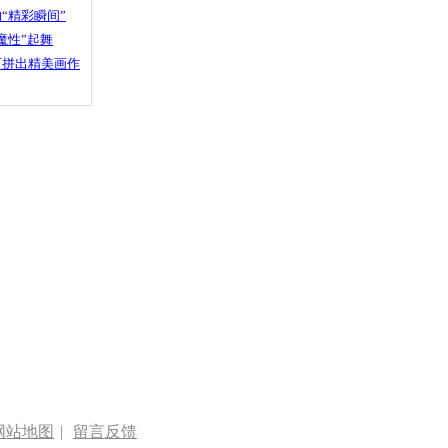
“精彩瞬间”
魔性”起舞
石拼出精美画作
网站地图
|
留言反馈