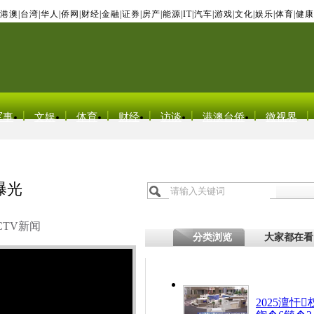
港澳
|
台湾
|
华人
|
侨网
|
财经
|
金融
|
证券
|
房产
|
能源
|
IT
|
汽车
|
游戏
|
文化
|
娱乐
|
体育
|
健康
军事
文娱
体育
财经
访谈
港澳台侨
微视界
曝光
CTV新闻
分类浏览
大家都在看
2025澶忓