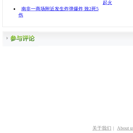
起火
南非一商场附近发生炸弹爆炸 致2死5
伤
关于我们
|
About u