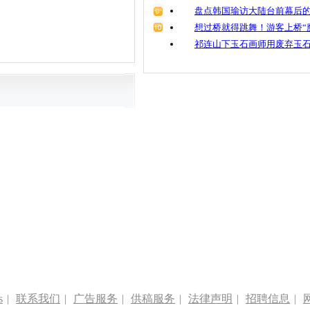
盘点韩国瑜访大陆台前幕后的
想过桥就得跳舞！游客上桥“
祁连山下玉石画师用废弃玉
s
|
联系我们
|
广告服务
|
供稿服务
|
法律声明
|
招聘信息
|