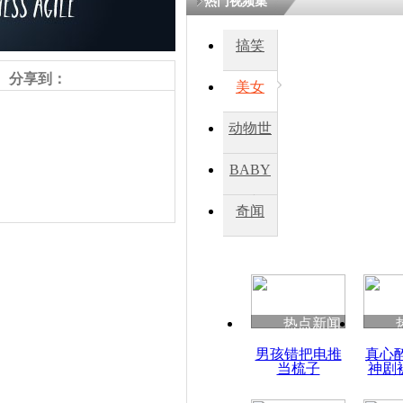
热门视频集
熷悎浣� 
瘑灞€
搞笑
分享到：
美女
娉板浗閫€
笂灏嗭細姝�
动物世
忓彈瀹炴垬
鍚稿紩澶氬
界
ㄤ笘鐣岃
BABY
秀
奇闻
伊朗驻黎使
画面曝光
责任编辑：【
杜海涛
】
热点新闻
男孩错把电推
真心
当梳子
神剧