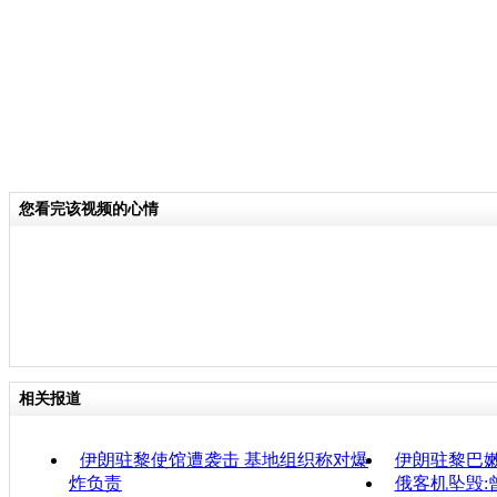
您看完该视频的心情
相关报道
伊朗驻黎使馆遭袭击 基地组织称对爆
伊朗驻黎巴嫩
炸负责
俄客机坠毁: