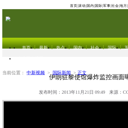
首页
|
滚动
|
国内
|
国际
|
军事
|
社会
|
地方
|
首页
最新
热点
国内
社会
国际
东北亚电视网
当前位置：
中新视频
>
国际新闻
>
正文
伊朗驻黎使馆爆炸监控画面
发布时间：2013年11月21日 09:49
来源：C