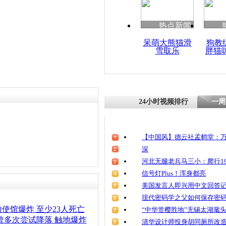
热点新闻
呆萌大熊猫滑
狗教
雪取乐
胖猫
24小时视频排行
一周
【中国风】德云社孟鹤堂：万
深
河北无腿老兵马三小：爬行19
信号灯Plus！浑身都亮
美国发言人即兴用中文回答
现代密码学之父如何保存密
使馆爆炸 至少23人死亡
“中华赏樱胜地”无锡太湖鼋
曾多次尝试降落 触地爆炸
清华设计师投身胡同厕所改造