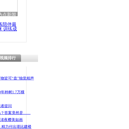
热点新闻
练陪伴最
咪 训练成
功瘦身
视频排行
物皆可“盘”独觉相声
年种树1.7万棵
记者提问
码？答案竟然是……
头渚夜樱美如画
 精力付出堪比建楼