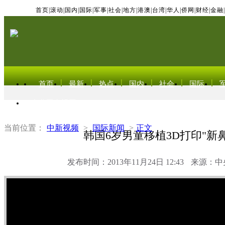
首页
|
滚动
|
国内
|
国际
|
军事
|
社会
|
地方
|
港澳
|
台湾
|
华人
|
侨网
|
财经
|
金融
|
首页
最新
热点
国内
社会
国际
东北亚电视网
当前位置：
中新视频
>
国际新闻
>
正文
韩国6岁男童移植3D打印"新鼻
发布时间：2013年11月24日 12:43
来源：中