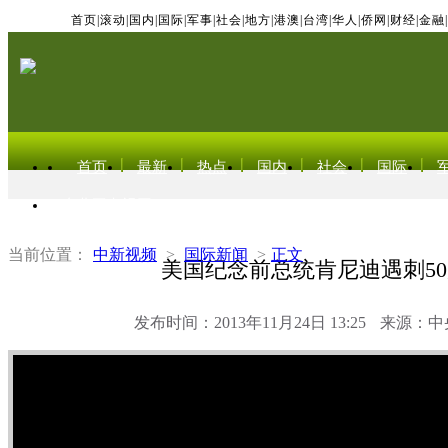
首页
|
滚动
|
国内
|
国际
|
军事
|
社会
|
地方
|
港澳
|
台湾
|
华人
|
侨网
|
财经
|
金融
|
首页
最新
热点
国内
社会
国际
东北亚电视网
当前位置：
中新视频
>
国际新闻
>
正文
美国纪念前总统肯尼迪遇刺5
发布时间：2013年11月24日 13:25
来源：中