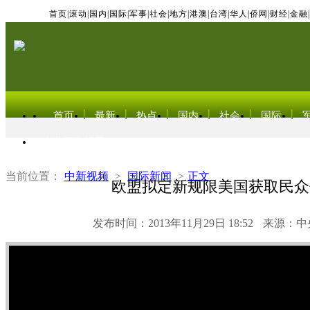
首页
|
滚动
|
国内
|
国际
|
军事
|
社会
|
地方
|
港澳
|
台湾
|
华人
|
侨网
|
财经
|
金融
|
首页
最新
热点
国内
社会
国际
东北亚电视网
当前位置：
中新视频
>
国际新闻
>
正文
欧盟拟定新规限美国获取民众
发布时间：2013年11月29日 18:52
来源：中