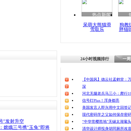
热点新闻
呆萌大熊猫滑
狗教
雪取乐
胖猫
24小时视频排行
一周
【中国风】德云社孟鹤堂：万
深
河北无腿老兵马三小：爬行19
信号灯Plus！浑身都亮
美国发言人即兴用中文回答
现代密码学之父如何保存密
号"发射升空
“中华赏樱胜地”无锡太湖鼋
：嫦娥三号携"玉兔"即将
清华设计师投身胡同厕所改造