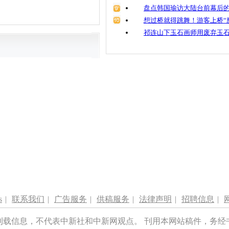
盘点韩国瑜访大陆台前幕后的
想过桥就得跳舞！游客上桥“
祁连山下玉石画师用废弃玉
s
|
联系我们
|
广告服务
|
供稿服务
|
法律声明
|
招聘信息
|
刊载信息，不代表中新社和中新网观点。 刊用本网站稿件，务经