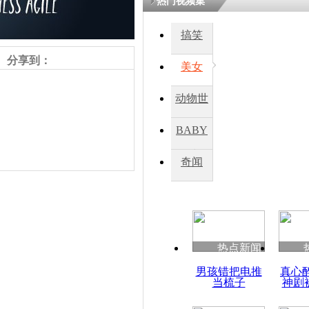
热门视频集
搞笑
分享到：
美女
动物世
界
BABY
秀
奇闻
热点新闻
责任编辑：【
杜海涛
】
男孩错把电推
真心
当梳子
神剧