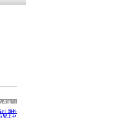
热点新闻
醉倒!国外
被配上中
国民乐