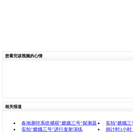
您看完该视频的心情
相关报道
各地测控系统捕获"嫦娥三号"探测器
实拍"嫦娥三
实拍"嫦娥三号"进行发射演练
倒计时1小时