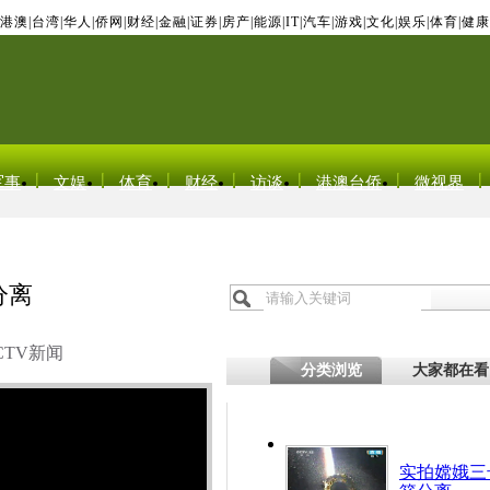
港澳
|
台湾
|
华人
|
侨网
|
财经
|
金融
|
证券
|
房产
|
能源
|
IT
|
汽车
|
游戏
|
文化
|
娱乐
|
体育
|
健康
军事
文娱
体育
财经
访谈
港澳台侨
微视界
分离
CTV新闻
分类浏览
大家都在看
实拍嫦娥三