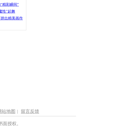
“精彩瞬间”
魔性”起舞
石拼出精美画作
网站地图
|
留言反馈
书面授权。