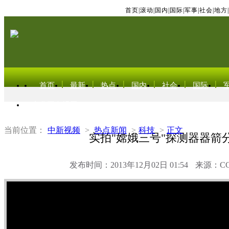
首页
|
滚动
|
国内
|
国际
|
军事
|
社会
|
地方
|
首页
最新
热点
国内
社会
国际
东北亚电视网
当前位置：
中新视频
>
热点新闻
>
科技
>
正文
实拍"嫦娥三号"探测器器箭
发布时间：2013年12月02日 01:54
来源：C