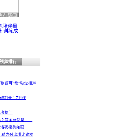
热点新闻
练陪伴最
咪 训练成
功瘦身
视频排行
物皆可“盘”独觉相声
年种树1.7万棵
记者提问
码？答案竟然是……
头渚夜樱美如画
 精力付出堪比建楼