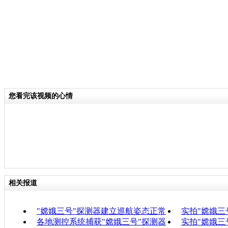
您看完该视频的心情
相关报道
"嫦娥三号"探测器建立巡航姿态正常
实拍"嫦娥三
各地测控系统捕获"嫦娥三号"探测器
实拍"嫦娥三