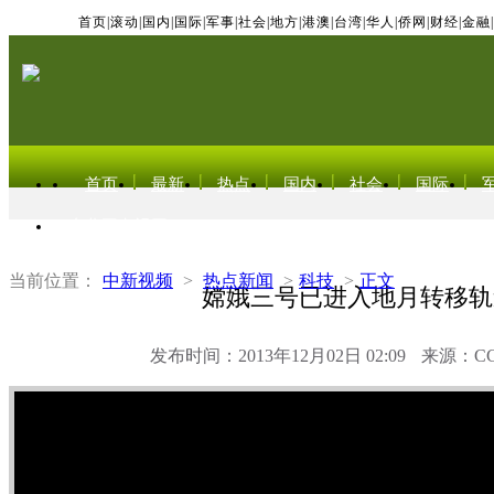
首页
|
滚动
|
国内
|
国际
|
军事
|
社会
|
地方
|
港澳
|
台湾
|
华人
|
侨网
|
财经
|
金融
|
首页
最新
热点
国内
社会
国际
东北亚电视网
当前位置：
中新视频
>
热点新闻
>
科技
>
正文
嫦娥三号已进入地月转移轨
发布时间：2013年12月02日 02:09
来源：C