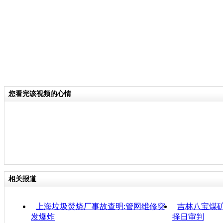
您看完该视频的心情
相关报道
上海垃圾焚烧厂事故查明:管网维修突
吉林八宝煤矿
发爆炸
择日审判