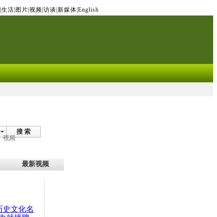
|
生活
|
图片
|
视频
|
访谈
|
新媒体
|
English
搜 索
视频
最新视频
：历史文化名