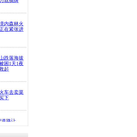
力就摘牌
境内森林火
正在紧张进
山跌落海拔
崖被困1天1夜
救起
火车去卖菜
买下
把道路让
突发疾病交