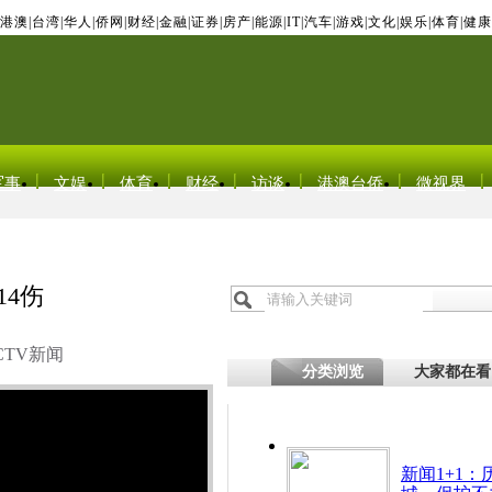
港澳
|
台湾
|
华人
|
侨网
|
财经
|
金融
|
证券
|
房产
|
能源
|
IT
|
汽车
|
游戏
|
文化
|
娱乐
|
体育
|
健康
军事
文娱
体育
财经
访谈
港澳台侨
微视界
14伤
CTV新闻
分类浏览
大家都在看
新闻1+1