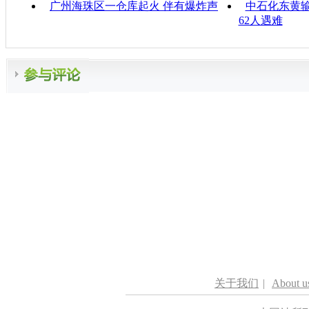
广州海珠区一仓库起火 伴有爆炸声
中石化东黄
62人遇难
关于我们
|
About u