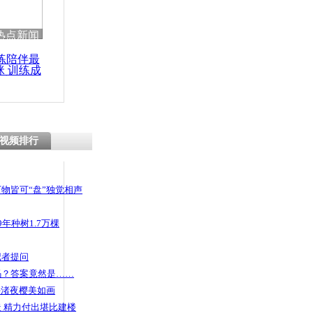
 哀思悼忠
热点新闻
练陪伴最
咪 训练成
功瘦身
发生爆炸案
视频排行
物皆可“盘”独觉相声
年种树1.7万棵
记者提问
码？答案竟然是……
头渚夜樱美如画
 精力付出堪比建楼