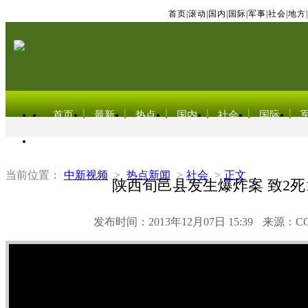
首页
|
滚动
|
国内
|
国际
|
军事
|
社会
|
地方
|
首页
最新
热点
国内
社会
国际
东北亚电视网
当前位置：
中新视频
>
热点新闻
>
社会
>
正文
陕西旬邑县发生爆炸案 致2死
发布时间：2013年12月07日 15:39
来源：C