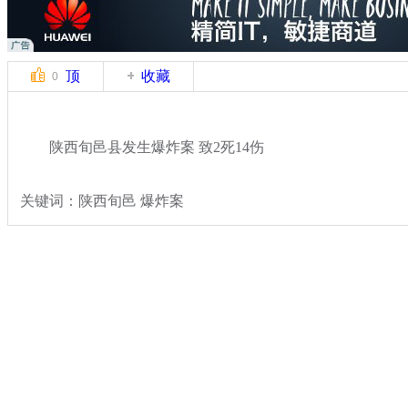
顶
收藏
0
陕西旬邑县发生爆炸案 致2死14伤
关键词：陕西旬邑 爆炸案
分类名称：
热点新闻