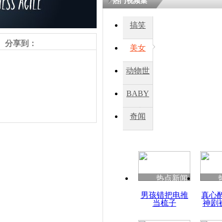
热门视频集
搞笑
四川一精神
病发持大锤
分享到：
美女
动物世
探访传承四
俗：近万民
界
BABY
英省亲送行
秀
奇闻
小伙骑车逆
崩溃 网上
因
责任编辑：【
杜海涛
】
热点新闻
四川兴文苗
男孩错把电推
真心
度苗族花山
当梳子
神剧