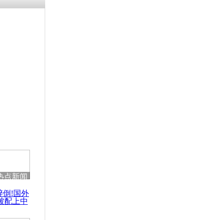
残疾男子因
砸银行
千年传统习
众为娥皇女
行被查情绪
回答崩溃原
热点新闻
乡上万人欢
醉倒!国外
节
被配上中
国民乐