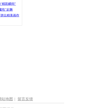
“精彩瞬间”
魔性”起舞
石拼出精美画作
网站地图
|
留言反馈