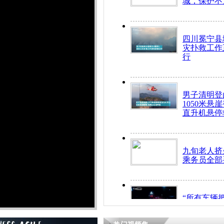
城，保护不
四川冕宁县
灾扑救工作
行
男子清明登
1050米悬
直升机悬停
九旬老人挤
乘务员全部
“所有车辆
开！”儿童
警急速救助