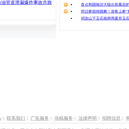
输油管道泄漏爆炸事故共致
盘点韩国瑜访大陆台前幕后的
想过桥就得跳舞！游客上桥“
祁连山下玉石画师用废弃玉
s
|
联系我们
|
广告服务
|
供稿服务
|
法律声明
|
招聘信息
|