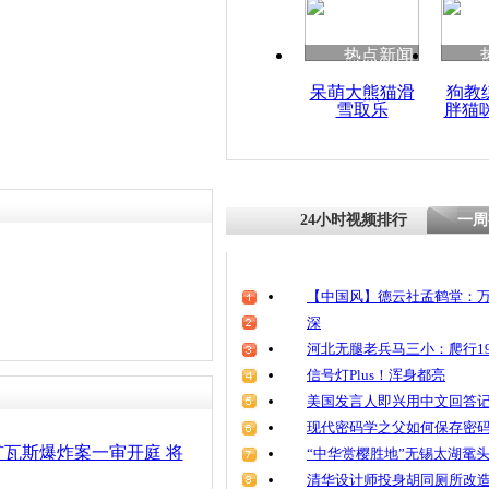
清明祭英烈
魂
热点新闻
呆萌大熊猫滑
狗教
雪取乐
胖猫
陕西旬邑县
致2死14伤
24小时视频排行
一周
【中国风】德云社孟鹤堂：万
深
河北无腿老兵马三小：爬行19
信号灯Plus！浑身都亮
美国发言人即兴用中文回答
现代密码学之父如何保存密
瓦斯爆炸案一审开庭 将
“中华赏樱胜地”无锡太湖鼋
清华设计师投身胡同厕所改造