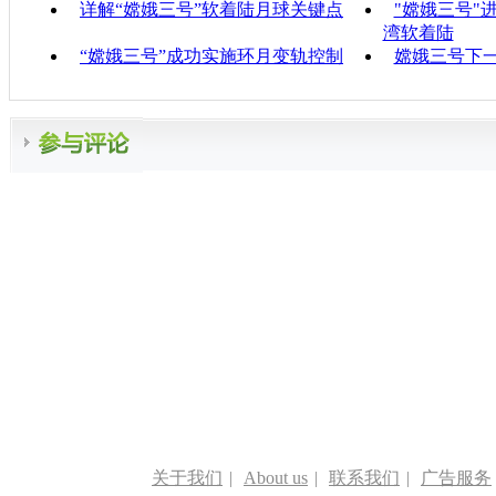
详解“嫦娥三号”软着陆月球关键点
"嫦娥三号"
湾软着陆
“嫦娥三号”成功实施环月变轨控制
嫦娥三号下
关于我们
|
About us
|
联系我们
|
广告服务