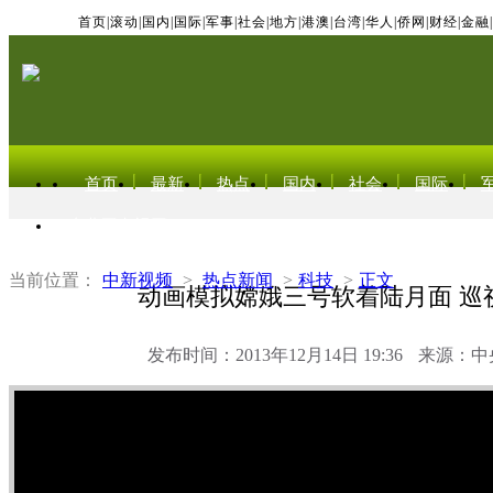
首页
|
滚动
|
国内
|
国际
|
军事
|
社会
|
地方
|
港澳
|
台湾
|
华人
|
侨网
|
财经
|
金融
|
首页
最新
热点
国内
社会
国际
东北亚电视网
当前位置：
中新视频
>
热点新闻
>
科技
>
正文
动画模拟嫦娥三号软着陆月面 巡
发布时间：2013年12月14日 19:36
来源：中