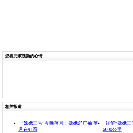
您看完该视频的心情
相关报道
“嫦娥三号”今晚落月：嫦娥舒广袖 落
详解“嫦娥三
月在虹湾
6000公里