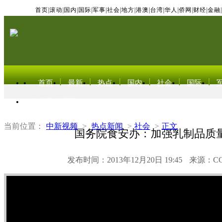
首页
|
滚动
|
国内
|
国际
|
军事
|
社会
|
地方
|
港澳
|
台湾
|
华人
|
侨网
|
财经
|
金融
|
首页
最新
热点
国内
社会
国际
东北亚电视网
当前位置：
中新视频
>
热点新闻
>
社会
>
正文
国务院食安办：加强乳制品质
发布时间：2013年12月20日 19:45
来源：C