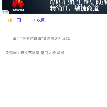
顶
收藏
0
厦门"最文艺隧道"遭遇游客乱涂鸦
关键词：最文艺隧道 厦门大学 涂鸦
分类名称：
热点新闻