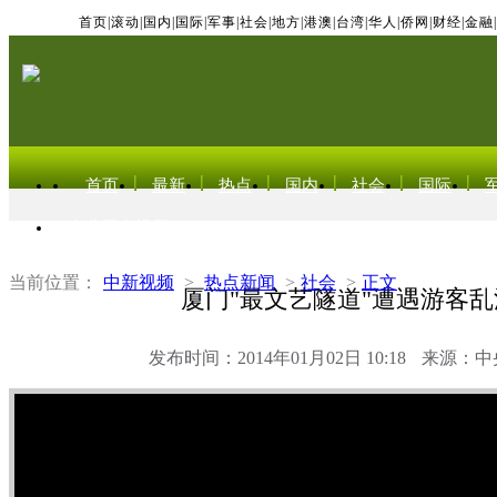
首页
|
滚动
|
国内
|
国际
|
军事
|
社会
|
地方
|
港澳
|
台湾
|
华人
|
侨网
|
财经
|
金融
|
首页
最新
热点
国内
社会
国际
东北亚电视网
当前位置：
中新视频
>
热点新闻
>
社会
>
正文
厦门"最文艺隧道"遭遇游客乱
发布时间：2014年01月02日 10:18
来源：中