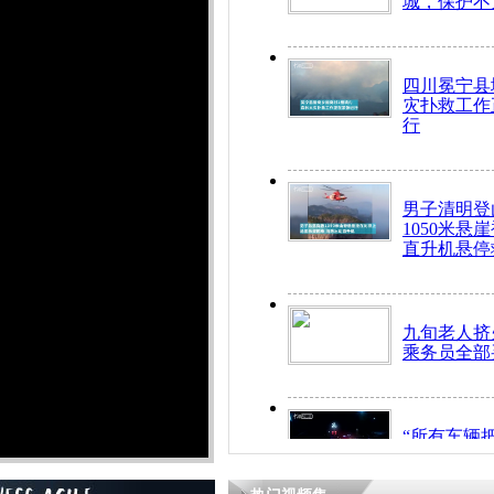
城，保护不
四川冕宁县
灾扑救工作
行
男子清明登
1050米悬
直升机悬停
九旬老人挤
乘务员全部
“所有车辆
开！”儿童
警急速救助