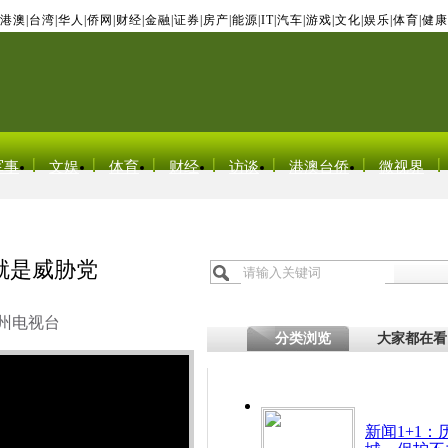
港澳
|
台湾
|
华人
|
侨网
|
财经
|
金融
|
证券
|
房产
|
能源
|
IT
|
汽车
|
游戏
|
文化
|
娱乐
|
体育
|
健康
军事
文娱
体育
财经
访谈
港澳台侨
微视界
就是威胁党
州电视台
分类浏览
大家都在看
新闻1+1