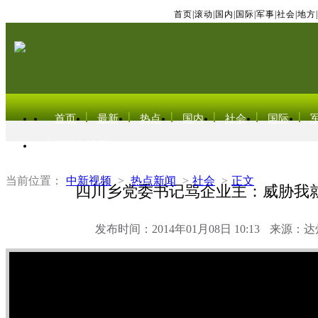
首页
|
滚动
|
国内
|
国际
|
军事
|
社会
|
地方
|
首页
最新
热点
国内
社会
国际
东北亚电视网
当前位置：
中新视频
>
热点新闻
>
社会
>
正文
四川乡党委书记骂企业主：威胁我
发布时间：2014年01月08日 10:13
来源：达