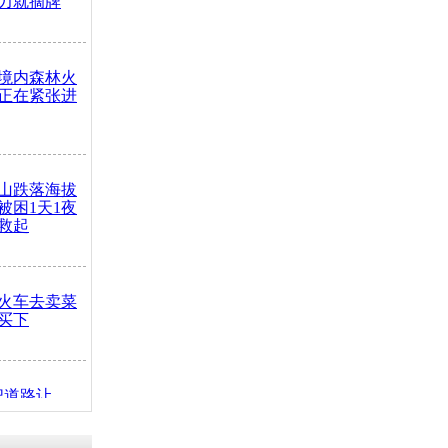
力就摘牌
境内森林火
正在紧张进
山跌落海拔
崖被困1天1夜
救起
火车去卖菜
买下
把道路让
突发疾病交