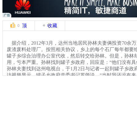
顶
收藏
0
据介绍，2012年3月，达州当地居民孙林夫妻俩投资70余
废渣废料处理厂。按照相关协议，乡上的每个石厂每年都要
罐子乡综合治理办公室代收，然后转交给孙林。但是，孙林
用，亏本严重。孙林找到罐子乡政府，回应是：“他们没
孙林夫妻找到达州电视台，于1月2日与记者一起到罐子乡政府
访视频显示，罐子乡政府党委书记罗颂说，“当时我还没有来，
又不是我整的，你把记者弄来干什么，我又不怕。”罗颂还表
是市里面下来的，怎么不熟，感觉你来威胁我。”“你威胁共
说，马上叫公安局的处理这个事情，你以为你认识电视台，我
关键词：书记
分类名称：
热点新闻