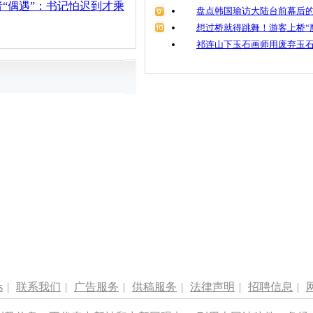
“偶遇”：书记怕迟到才乘
盘点韩国瑜访大陆台前幕后的
想过桥就得跳舞！游客上桥“
祁连山下玉石画师用废弃玉
s
|
联系我们
|
广告服务
|
供稿服务
|
法律声明
|
招聘信息
|