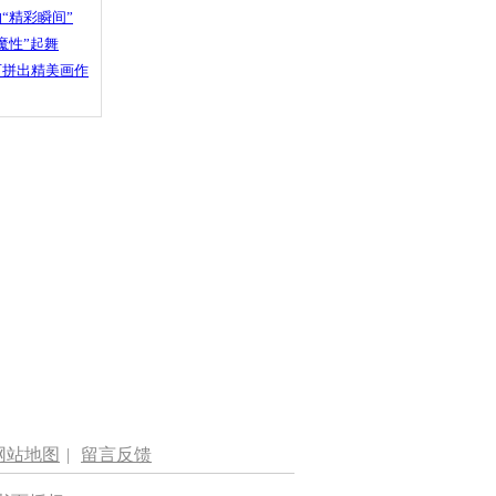
“精彩瞬间”
魔性”起舞
石拼出精美画作
网站地图
|
留言反馈