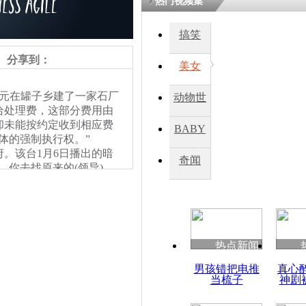
热门视频集
搞笑
四川一精神
病发持大锤
分享到：
美女
万元在罐子乡建了一家石厂
动物世
探访传承四
给处理费，这部分费用由
俗：近万民
界
却未能按约定收到相应费
BABY
英省亲送行
有具体的强制执行权。”
。该台1月6日播出的暗
秀
奇闻
你去找原来的(领导)，
小伙骑车逆
示，他和电视台很熟，“我
崩溃 网上
产党，要不然我这样给你
因
认识的比你还多些。”
热点新闻
四川兴文苗
男孩错把电推
真心
度苗族花山
当梳子
神剧
责任编辑：【
钟元霞
】