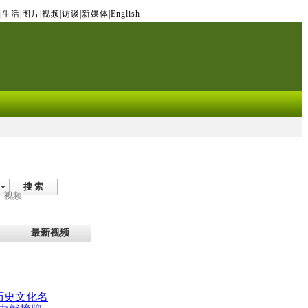
|
生活
|
图片
|
视频
|
访谈
|
新媒体
|
English
搜 索
视频
最新视频
：历史文化名