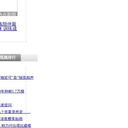
 哀思悼忠
热点新闻
练陪伴最
咪 训练成
功瘦身
威胁我就是
视频排行
物皆可“盘”独觉相声
年种树1.7万棵
记者提问
码？答案竟然是……
头渚夜樱美如画
 精力付出堪比建楼