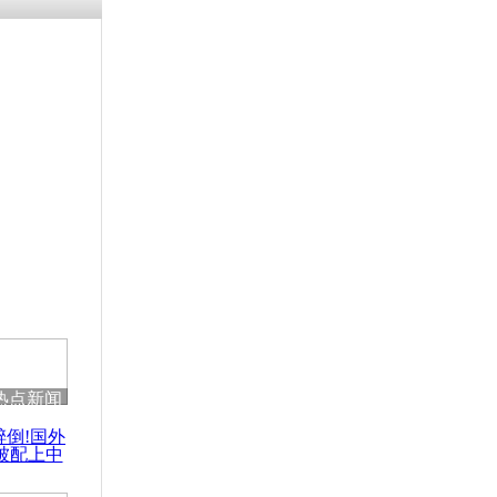
残疾男子因
砸银行
千年传统习
众为娥皇女
行被查情绪
回答崩溃原
热点新闻
乡上万人欢
醉倒!国外
节
被配上中
国民乐