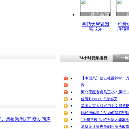
清明祭英烈
魂
热点新闻
呆萌大熊猫滑
狗教
雪取乐
胖猫
党委书记:
威胁党
24小时视频排行
一周
【中国风】德云社孟鹤堂：万
深
河北无腿老兵马三小：爬行19
信号灯Plus！浑身都亮
美国发言人即兴用中文回答
现代密码学之父如何保存密
让房价涨到2万 网友回应
“中华赏樱胜地”无锡太湖鼋
清华设计师投身胡同厕所改造