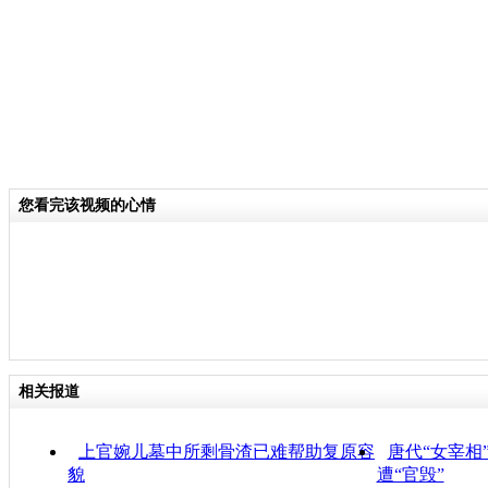
您看完该视频的心情
相关报道
上官婉儿墓中所剩骨渣已难帮助复原容
唐代“女宰相
貌
遭“官毁”