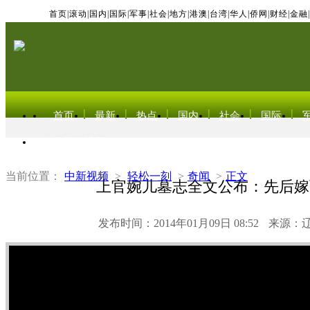
首页
|
滚动
|
国内
|
国际
|
军事
|
社会
|
地方
|
港澳
|
台湾
|
华人
|
侨网
|
财经
|
金融
|
首页
最新
热点
国内
社会
国际
东北亚电视网
当前位置：
中新视频
>
轻松一刻
>
奇闻
>
正文
上官婉儿墓志全文公布：先后嫁
发布时间：2014年01月09日 08:52
来源：