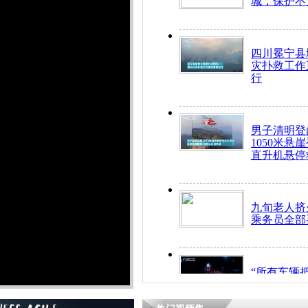
城，保护不
四川冕宁县
灾扑救工作
行
男子清明登
1050米悬
直升机悬停
九旬老人挤
乘务员全部
“所有车辆
开！”儿童
警急速救助