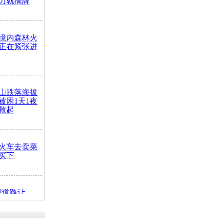
力就摘牌
境内森林火
正在紧张进
山跌落海拔
崖被困1天1夜
救起
火车去卖菜
买下
把道路让
突发疾病交