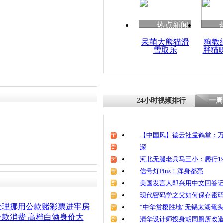
清明祭英烈
魂
热点新闻
呆萌大熊猫滑
狗教
雪取乐
胖猫
调查称禁令
务员未收礼
24小时视频排行
一周
【中国风】德云社孟鹤堂：万
深
河北无腿老兵马三小：爬行19
信号灯Plus！浑身都亮
美国发言人即兴用中文回答
现代密码学之父如何保存密
经理挪用公款赌彩票进牢房
“中华赏樱胜地”无锡太湖鼋
款消费 高档白酒身价大
清华设计师投身胡同厕所改造