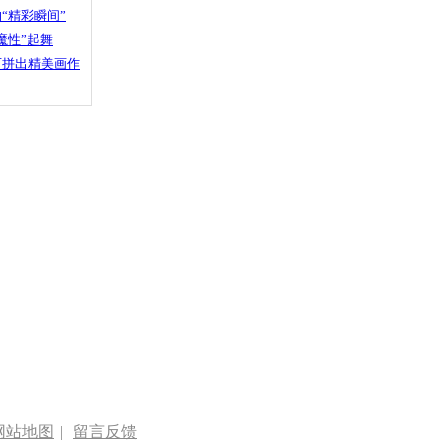
“精彩瞬间”
魔性”起舞
石拼出精美画作
网站地图
|
留言反馈