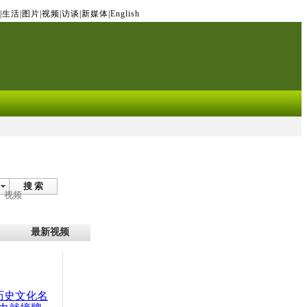
|
生活
|
图片
|
视频
|
访谈
|
新媒体
|
English
搜 索
视频
最新视频
：历史文化名