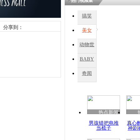
热门视频集
搞笑
四川一精神
病发持大锤
分享到：
美女
动物世
探访传承四
俗：近万民
界
BABY
英省亲送行
秀
奇闻
小伙骑车逆
崩溃 网上
因
责任编辑：【
杜海涛
】
热点新闻
四川兴文苗
男孩错把电推
真心
度苗族花山
当梳子
神剧