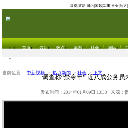
首页
|
滚动
|
国内
|
国际
|
军事
|
社会
|
地方
|
首页
最新
热点
国内
社会
国际
东北亚电视网
当前位置：
中新视频
>
热点新闻
>
社会
>
正文
调查称“禁令年” 近八成公务员
发布时间：2014年01月09日 13:38
来源：