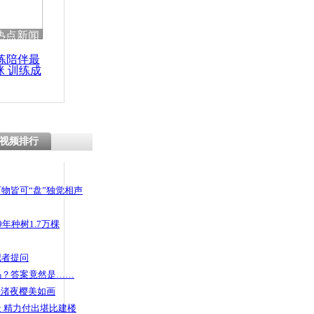
 哀思悼忠
热点新闻
练陪伴最
咪 训练成
功瘦身
年近八成公
视频排行
物皆可“盘”独觉相声
年种树1.7万棵
记者提问
码？答案竟然是……
头渚夜樱美如画
 精力付出堪比建楼