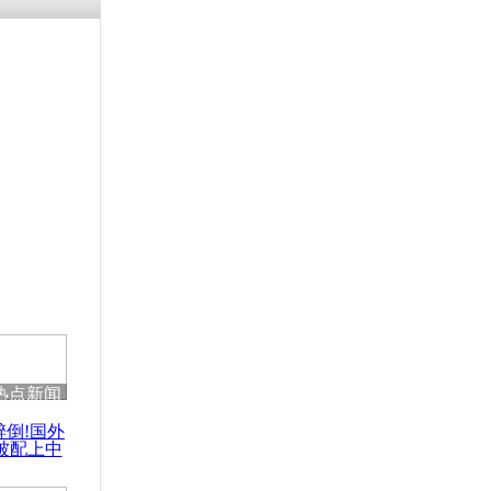
残疾男子因
砸银行
千年传统习
众为娥皇女
行被查情绪
回答崩溃原
热点新闻
乡上万人欢
醉倒!国外
节
被配上中
国民乐