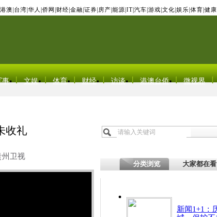
港澳
|
台湾
|
华人
|
侨网
|
财经
|
金融
|
证券
|
房产
|
能源
|
IT
|
汽车
|
游戏
|
文化
|
娱乐
|
体育
|
健康
军事
文娱
体育
财经
访谈
港澳台侨
微视界
未收礼
贵州卫视
分类浏览
大家都在看
新闻1+1