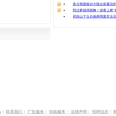
盘点韩国瑜访大陆台前幕后的
想过桥就得跳舞！游客上桥“
祁连山下玉石画师用废弃玉
s
|
联系我们
|
广告服务
|
供稿服务
|
法律声明
|
招聘信息
|