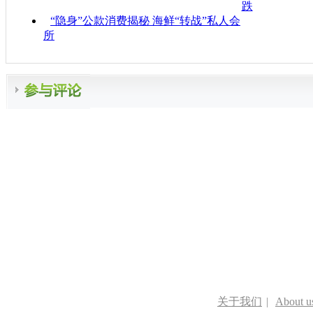
跌
“隐身”公款消费揭秘 海鲜“转战”私人会
所
关于我们
|
About u