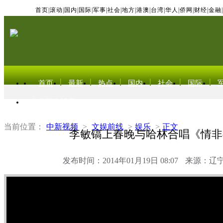
首页
|
滚动
|
国内
|
国际
|
军事
|
社会
|
地方
|
港澳
|
台湾
|
华人
|
侨网
|
财经
|
金融
|
首页
最新
热点
国内
社会
国际
东北亚电视网
当前位置：
中新视频
>
文娱前线
>
娱乐
>
正文
李敏镐上春晚与哈林合唱《情非
发布时间：2014年01月19日 08:07
来源：辽