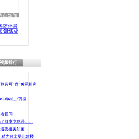
 哀思悼忠
热点新闻
练陪伴最
咪 训练成
功瘦身
男子劫持女
获
视频排行
物皆可“盘”独觉相声
年种树1.7万棵
记者提问
码？答案竟然是……
头渚夜樱美如画
 精力付出堪比建楼