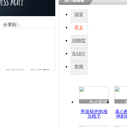
热门视频集
搞笑
四川一精神
病发持大锤
分享到：
美女
动物世
探访传承四
俗：近万民
界
BABY
英省亲送行
秀
奇闻
责任编辑：【
钟元霞
】
小伙骑车逆
崩溃 网上
因
热点新闻
四川兴文苗
男孩错把电推
真心
度苗族花山
当梳子
神剧