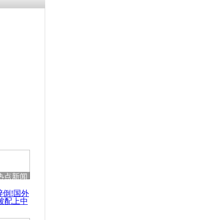
残疾男子因
砸银行
千年传统习
众为娥皇女
行被查情绪
回答崩溃原
热点新闻
乡上万人欢
醉倒!国外
节
被配上中
国民乐