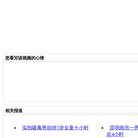
您看完该视频的心情
相关报道
实拍吸毒男劫持7岁女童十小时
昆明闹市一男
近4小时