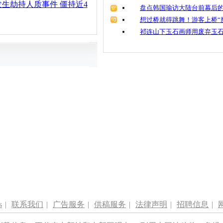
生劫持人质事件 僵持近4
盘点韩国瑜访大陆台前幕后的
想过桥就得跳舞！游客上桥“
祁连山下玉石画师用废弃玉
s
|
联系我们
|
广告服务
|
供稿服务
|
法律声明
|
招聘信息
|