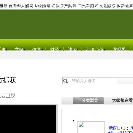
港澳
|
台湾
|
华人
|
侨网
|
财经
|
金融
|
证券
|
房产
|
能源
|
IT
|
汽车
|
游戏
|
文化
|
娱乐
|
体育
|
健康
军事
文娱
体育
财经
访谈
港澳台侨
微视界
方抓获
江西卫视
分类浏览
大家都在看
新闻1+1