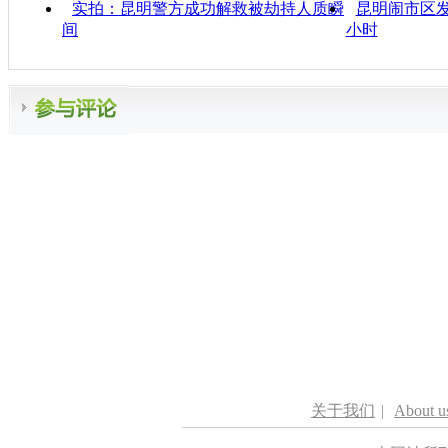
实拍：昆明警方成功解救被劫持人质瞬
昆明闹市区发
间
小时
关于我们
|
About u