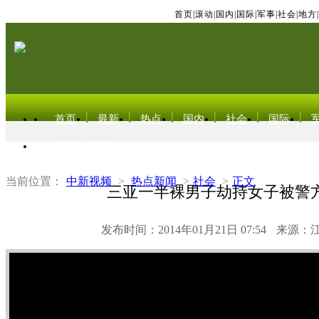
首页
|
滚动
|
国内
|
国际
|
军事
|
社会
|
地方
|
首页
最新
热点
国内
社会
国际
东北亚电视网
当前位置：
中新视频
>
热点新闻
>
社会
>
正文
三亚一半裸男子劫持女子被警
发布时间：2014年01月21日 07:54
来源：