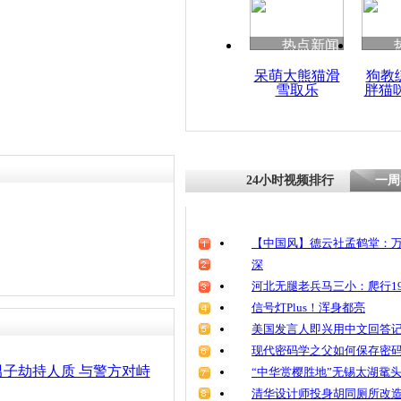
清明祭英烈
魂
热点新闻
呆萌大熊猫滑
狗教
雪取乐
胖猫
三亚一半裸
子被警方抓
24小时视频排行
一周
【中国风】德云社孟鹤堂：万
深
河北无腿老兵马三小：爬行19
信号灯Plus！浑身都亮
美国发言人即兴用中文回答
现代密码学之父如何保存密
子劫持人质 与警方对峙
“中华赏樱胜地”无锡太湖鼋
清华设计师投身胡同厕所改造