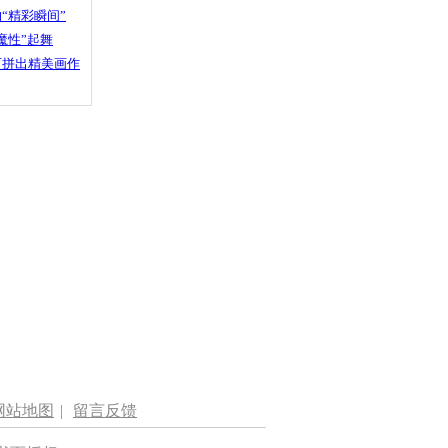
“精彩瞬间”
魔性”起舞
石拼出精美画作
网站地图
|
留言反馈