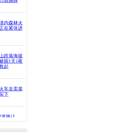
力就摘牌
境内森林火
正在紧张进
山跌落海拔
崖被困1天1夜
救起
火车去卖菜
买下
把道路让
突发疾病交