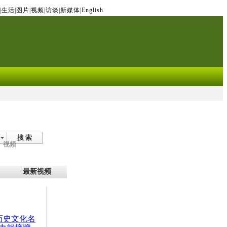
|
生活
|
图片
|
视频
|
访谈
|
新媒体
|
English
搜 索
视频
最新视频
：历史文化名