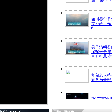
城，保护不
四川冕宁县
灾扑救工作
行
男子清明登
1050米悬
直升机悬停
九旬老人挤
乘务员全部
“所有车辆
开！”儿童
警急速救助