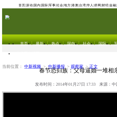
首页
|
滚动
|
国内
|
国际
|
军事
|
社会
|
地方
|
港澳
|
台湾
|
华人
|
侨网
|
财经
|
金融
|
首页
最新
热点
国内
社会
国际
东北亚电视网
当前位置：
中新视频
>
中新播报
>
观察家
>
正文
春节恐归族：父母逼婚一堆相
发布时间：2014年01月27日 17:33
来源：中