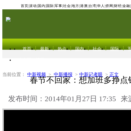
首页
|
滚动
|
国内
|
国际
|
军事
|
社会
|
地方
|
港澳
|
台湾
|
华人
|
侨网
|
财经
|
金融
|
首页
最新
热点
国内
社会
国际
东北亚电视网
当前位置：
中新视频
>
中新播报
>
中新记者眼
>
正文
春节不回家：想加班多挣点
发布时间：2014年01月27日 17:35
来