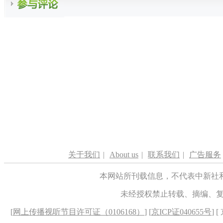
关于我们
|
About us
|
联系我们
|
广告服务
本网站所刊载信息，不代表中新社
未经授权禁止转载、摘编、
[
网上传播视听节目许可证（0106168）
] [
京ICP证040655号
] 