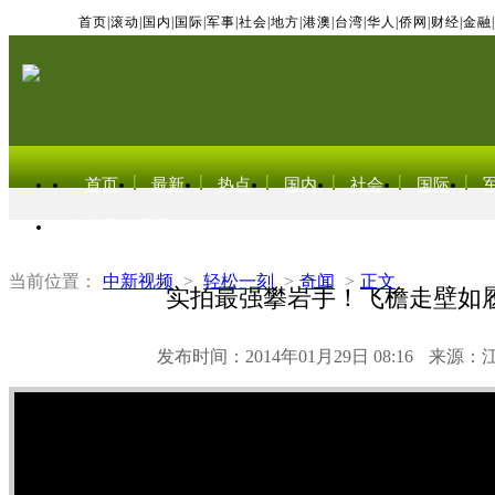
首页
|
滚动
|
国内
|
国际
|
军事
|
社会
|
地方
|
港澳
|
台湾
|
华人
|
侨网
|
财经
|
金融
|
首页
最新
热点
国内
社会
国际
东北亚电视网
当前位置：
中新视频
>
轻松一刻
>
奇闻
>
正文
实拍最强攀岩手！飞檐走壁如
发布时间：2014年01月29日 08:16
来源：