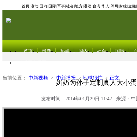
首页
|
滚动
|
国内
|
国际
|
军事
|
社会
|
地方
|
港澳
|
台湾
|
华人
|
侨网
|
财经
|
金融
|
首页
最新
热点
国内
社会
国际
东北亚电视网
当前位置：
中新视频
>
中新播报
>
地球很忙
>
正文
奶奶为孙子定制真人大小蛋
发布时间：2014年01月29日 11:42
来源：中