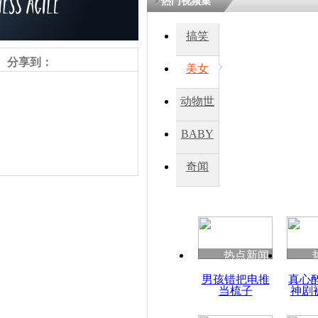
热门视频集
鏉庡瓒呭
搞笑
氳嚧杈烇細
睍涓洪娓
分享到：
閬囧拰鎴愭
美女
动物世
“圆仔”春
界
爆
BABY
秀
奇闻
责任编辑：【
周雨辰
】
热点新闻
男孩错把电推
真心
当梳子
神剧