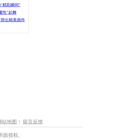
“精彩瞬间”
魔性”起舞
石拼出精美画作
网站地图
|
留言反馈
书面授权。