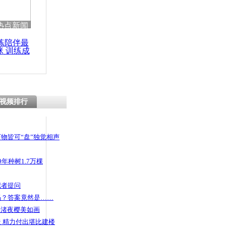
热点新闻
练陪伴最
咪 训练成
功瘦身
视频排行
物皆可“盘”独觉相声
年种树1.7万棵
记者提问
码？答案竟然是……
头渚夜樱美如画
 精力付出堪比建楼