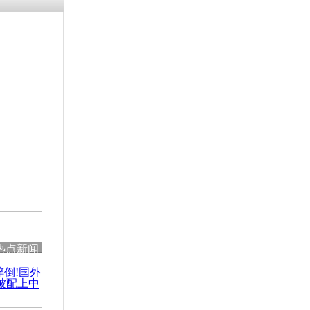
浗搴嗛厭浼
鍥藉鍙戝
甫鏉ユ満
灉
节迎客人气火
热点新闻
醉倒!国外
被配上中
国民乐