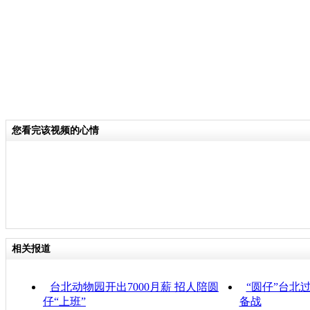
您看完该视频的心情
相关报道
台北动物园开出7000月薪 招人陪圆
“圆仔”台北
仔“上班”
备战