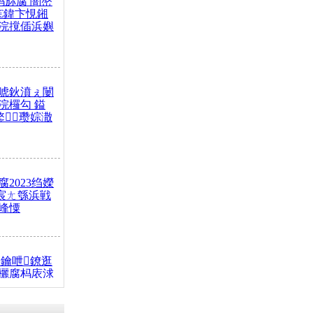
杩旀腐 闇嶅
€鍏卞悓鎺
浣撹偛浜嬩
唬鈥濆ぇ闄
浣欏勾 鎰
鐜瓒婃潵
2023绉嬫
 宸ㄤ綔浜戦
峰憟
鑰呭鐐逛
欐腐杩庡浗
椂