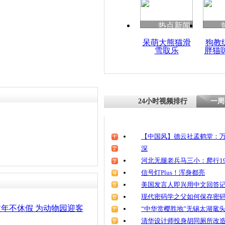
热点新闻
呆萌大熊猫滑
狗教
雪取乐
胖猫
24小时视频排行
一周
【中国风】德云社孟鹤堂：万
深
河北无腿老兵马三小：爬行19
信号灯Plus！浑身都亮
美国发言人即兴用中文回答
现代密码学之父如何保存密
过年不休假 为动物园迎客
“中华赏樱胜地”无锡太湖鼋
清华设计师投身胡同厕所改造