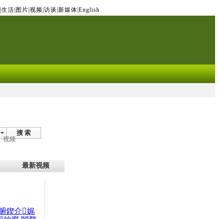
|
生活
|
图片
|
视频
|
访谈
|
新媒体
|
English
搜 索
视频
最新视频
腑鍥介娓