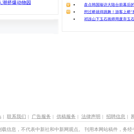
人潮挤爆动物园
盘点韩国瑜访大陆台前幕后的
想过桥就得跳舞！游客上桥“
祁连山下玉石画师用废弃玉
s
|
联系我们
|
广告服务
|
供稿服务
|
法律声明
|
招聘信息
|
刊载信息，不代表中新社和中新网观点。 刊用本网站稿件，务经