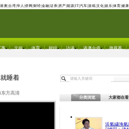
港澳
|
台湾
|
华人
|
侨网
|
财经
|
金融
|
证券
|
房产
|
能源
|
IT
|
汽车
|
游戏
|
文化
|
娱乐
|
体育
|
健康
军事
文娱
体育
财经
访谈
港澳台侨
微视界
相就睡着
海东方高清
分类浏览
大家都在看
浜氳繍浼氫