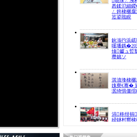
唬琛ㄥ洟
惎鍒氾細鍐
ㄥ姩棣欐腐
笟鍙戝睍
鈥滃彴浜屼
嗘墦鎷�20
熻钀ュ晢
瓒婂ソ
淇濆埄棣欐腐
媿寮€骞�
泦绮惧僵绾
涓柊绀捐
綅鐩村嚮棣
搴�24灏忔