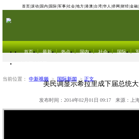
首页
|
滚动
|
国内
|
国际
|
军事
|
社会
|
地方
|
港澳
|
台湾
|
华人
|
侨网
|
财经
|
金融
|
首页
最新
热点
国内
社会
国际
东北亚电视网
当前位置：
中新视频
>
国际新闻
>
正文
美民调显示希拉里成下届总统大
发布时间：2014年02月01日 09:17
来源：上