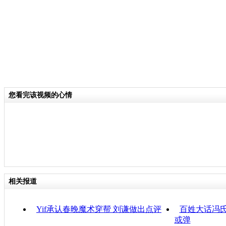
您看完该视频的心情
相关报道
Yif承认春晚魔术穿帮 刘谦做出点评
百姓大话冯氏
或弹