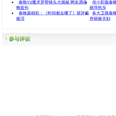
春晚Yif魔术穿帮镜头大揭秘 网友调侃
传小彩旗春晚
撸面包
丽萍怒斥
春晚最精彩：《时间都去哪了》获评最
各大卫视春
催泪
佟丽娅夫妇