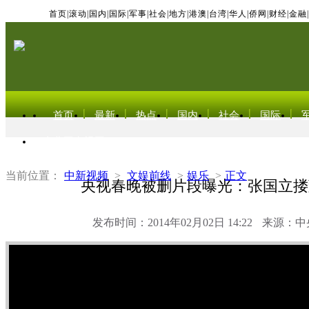
首页
|
滚动
|
国内
|
国际
|
军事
|
社会
|
地方
|
港澳
|
台湾
|
华人
|
侨网
|
财经
|
金融
|
首页
最新
热点
国内
社会
国际
东北亚电视网
当前位置：
中新视频
>
文娱前线
>
娱乐
>
正文
央视春晚被删片段曝光：张国立搂
发布时间：2014年02月02日 14:22
来源：中