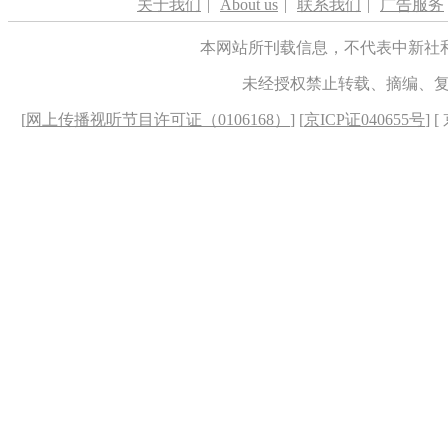
关于我们
|
About us
|
联系我们
|
广告服务
本网站所刊载信息，不代表中新社
未经授权禁止转载、摘编、
[
网上传播视听节目许可证（0106168）
] [
京ICP证040655号
] 