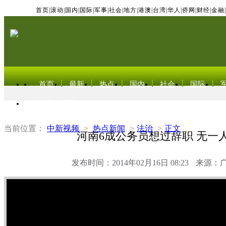
首页
|
滚动
|
国内
|
国际
|
军事
|
社会
|
地方
|
港澳
|
台湾
|
华人
|
侨网
|
财经
|
金融
|
首页
最新
热点
国内
社会
国际
东北亚电视网
当前位置：
中新视频
>
热点新闻
>
法治
>
正文
河南6成公务员想过辞职 无一
发布时间：2014年02月16日 08:23
来源：