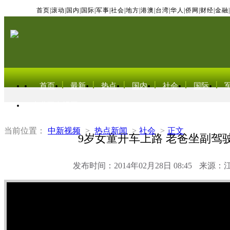
首页
|
滚动
|
国内
|
国际
|
军事
|
社会
|
地方
|
港澳
|
台湾
|
华人
|
侨网
|
财经
|
金融
|
首页
最新
热点
国内
社会
国际
东北亚电视网
当前位置：
中新视频
>
热点新闻
>
社会
>
正文
9岁女童开车上路 老爸坐副驾
发布时间：2014年02月28日 08:45
来源：