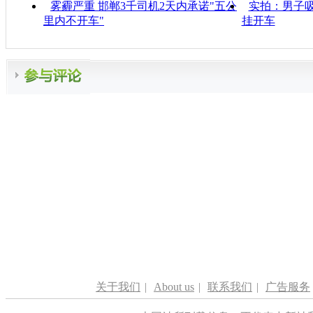
雾霾严重 邯郸3千司机2天内承诺"五公
实拍：男子吸
里内不开车"
挂开车
关于我们
|
About us
|
联系我们
|
广告服务