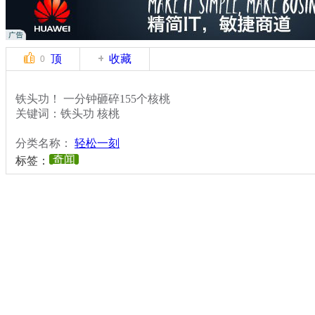
顶
收藏
0
铁头功！ 一分钟砸碎155个核桃
关键词：铁头功 核桃
分类名称：
轻松一刻
奇闻
标签：