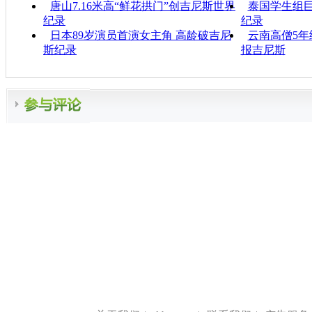
唐山7.16米高“鲜花拱门”创吉尼斯世界
泰国学生组巨
纪录
纪录
日本89岁演员首演女主角 高龄破吉尼
云南高僧5年
斯纪录
报吉尼斯