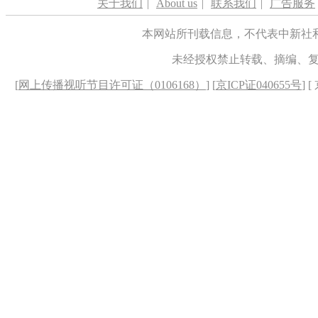
关于我们
|
About us
|
联系我们
|
广告服务
本网站所刊载信息，不代表中新社
未经授权禁止转载、摘编、
[
网上传播视听节目许可证（0106168）
] [
京ICP证040655号
] 