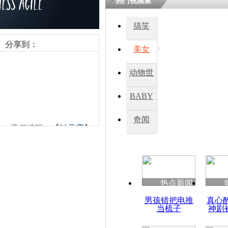
热门视频集
搞笑
四川一精神
病发持大锤
分享到：
美女
动物世
探访传承四
俗：近万民
界
BABY
英省亲送行
秀
奇闻
责任编辑：【
钟元霞
】
小伙骑车逆
崩溃 网上
因
热点新闻
四川兴文苗
男孩错把电推
真心
度苗族花山
当梳子
神剧