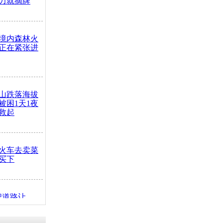
力就摘牌
境内森林火
正在紧张进
山跌落海拔
崖被困1天1夜
救起
火车去卖菜
买下
把道路让
突发疾病交