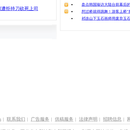
盘点韩国瑜访大陆台前幕后的
职遭拒持刀砍死上司
想过桥就得跳舞！游客上桥“
祁连山下玉石画师用废弃玉
s
|
联系我们
|
广告服务
|
供稿服务
|
法律声明
|
招聘信息
|