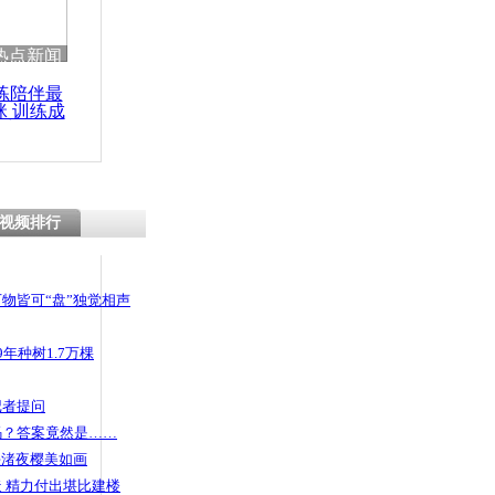
 哀思悼忠
热点新闻
练陪伴最
咪 训练成
功瘦身
惨剧 父亲
子
视频排行
物皆可“盘”独觉相声
年种树1.7万棵
记者提问
码？答案竟然是……
头渚夜樱美如画
 精力付出堪比建楼