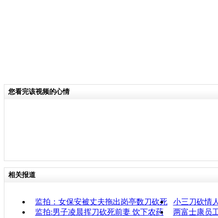
您看完该视频的心情
相关报道
监拍：女保安被丈夫拖出岗亭数刀砍死
小三刀砍情
监拍:男子凌晨挥刀砍死前妻 饮下农药
两富士康员工