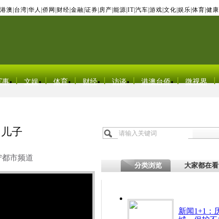
港澳
|
台湾
|
华人
|
侨网
|
财经
|
金融
|
证券
|
房产
|
能源
|
IT
|
汽车
|
游戏
|
文化
|
娱乐
|
体育
|
健康
军事
文娱
体育
财经
访谈
港澳台侨
微视界
岁儿子
宁都市频道
分类浏览
大家都在看
新闻1+1