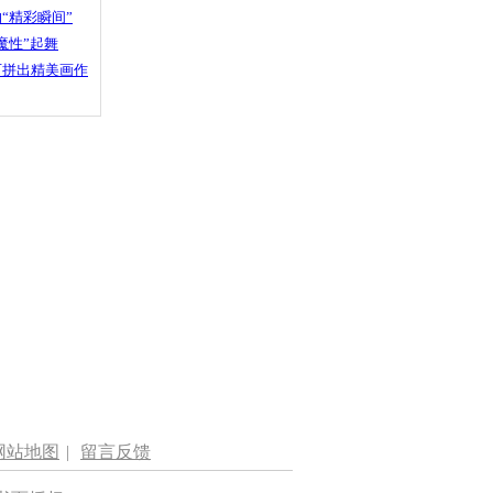
“精彩瞬间”
魔性”起舞
石拼出精美画作
网站地图
|
留言反馈