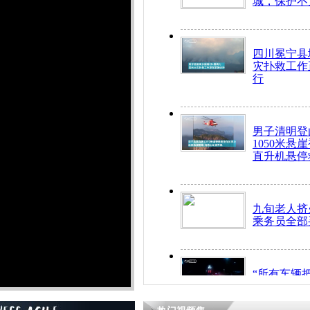
城，保护不
四川冕宁县
灾扑救工作
行
男子清明登
1050米悬
直升机悬停
九旬老人挤
乘务员全部
“所有车辆
开！”儿童
警急速救助