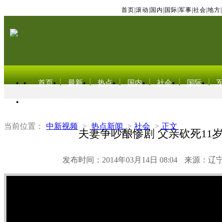
首页
|
滚动
|
国内
|
国际
|
军事
|
社会
|
地方
|
首页
最新
热点
国内
社会
国际
东北亚电视网
当前位置：
中新视频
>
热点新闻
>
社会
>
正文
夫妻争吵酿惨剧 父亲砍死11
发布时间：2014年03月14日 08:04
来源：辽