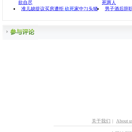
欲自尽
死两人
准儿媳提议买房遭拒
砍死
家中71头猪
男子酒后辞
关于我们
|
About u