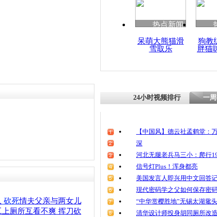
清明祭英烈
魂
热点新闻
呆萌大熊猫滑
狗教
雪取乐
胖猫
夫妻争吵酿
砍死11岁儿
24小时视频排行
一周
【中国风】德云社孟鹤堂：万
深
河北无腿老兵马三小：爬行19
信号灯Plus！浑身都亮
美国发言人即兴用中文回答
现代密码学之父如何保存密
人
砍死
情夫父亲与两女儿
“中华赏樱胜地”无锡太湖鼋
上厕所互看不爽 挥刀砍
清华设计师投身胡同厕所改造