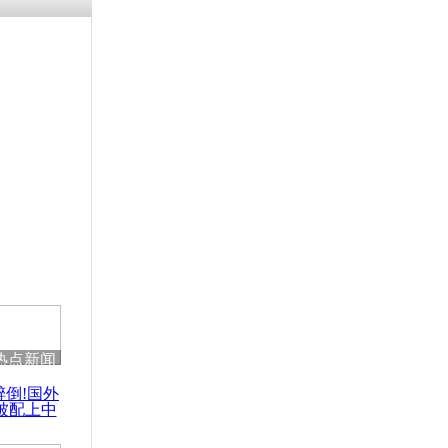
残疾男子因
砸银行
千年传统习
众为娥皇女
行被查情绪
回答崩溃原
热点新闻
乡上万人欢
醉倒!国外
节
被配上中
国民乐