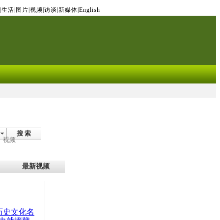
|
生活
|
图片
|
视频
|
访谈
|
新媒体
|
English
搜 索
视频
最新视频
：历史文化名