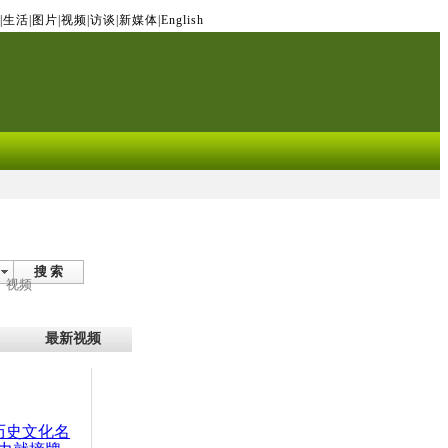
|
生活
|
图片
|
视频
|
访谈
|
新媒体
|
English
搜 索
视频
最新视频
：历史文化名