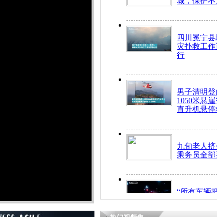
城，保护不
四川冕宁县
灾扑救工作
行
男子清明登
1050米悬
直升机悬停
九旬老人挤
乘务员全部
“所有车辆
开！”儿童
警急速救助