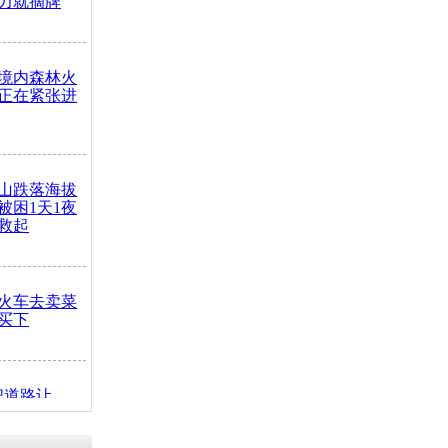
力就摘牌
境内森林火
正在紧张进
山跌落海拔
崖被困1天1夜
救起
火车去卖菜
买下
把道路让
突发疾病交