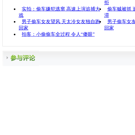
拒
实拍：偷车嫌犯逃窜 高速上演追捕大
偷车贼被抓 
戏
滞
男子偷车女友望风 天太冷女友独自跑
男子偷车女友
回家
回家
拍客：小偷偷车全过程 令人“傻眼”