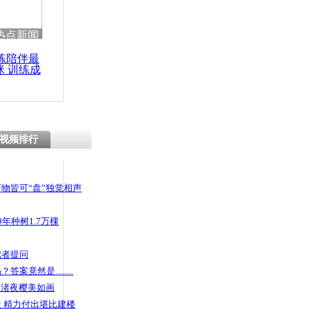
 哀思悼忠
热点新闻
练陪伴最
咪 训练成
功瘦身
0分钟自学驾
00里开回老
视频排行
物皆可“盘”独觉相声
年种树1.7万棵
记者提问
码？答案竟然是……
头渚夜樱美如画
 精力付出堪比建楼