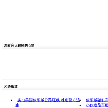
您看完该视频的心情
相关报道
实拍美国偷车贼公路狂飙 难逃警方追
偷车贼碾轧
捕
小伙追偷车贼