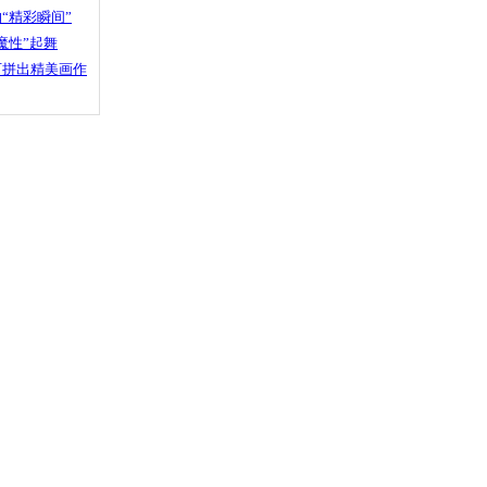
“精彩瞬间”
魔性”起舞
石拼出精美画作