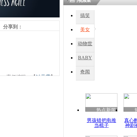
热门视频集
搞笑
四川一精神
病发持大锤
分享到：
美女
动物世
探访传承四
俗：近万民
界
BABY
英省亲送行
秀
奇闻
责任编辑：【
钟元霞
】
小伙骑车逆
崩溃 网上
因
热点新闻
四川兴文苗
男孩错把电推
真心
度苗族花山
当梳子
神剧