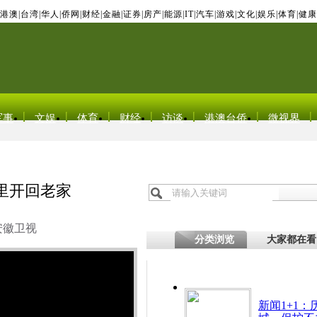
港澳
|
台湾
|
华人
|
侨网
|
财经
|
金融
|
证券
|
房产
|
能源
|
IT
|
汽车
|
游戏
|
文化
|
娱乐
|
体育
|
健康
军事
文娱
体育
财经
访谈
港澳台侨
微视界
0里开回老家
安徽卫视
分类浏览
大家都在看
新闻1+1