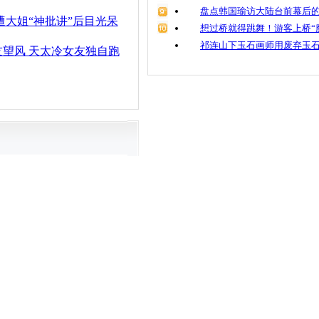
盘点韩国瑜访大陆台前幕后的
遭大姐“神批讲”后目光呆
想过桥就得跳舞！游客上桥“
祁连山下玉石画师用废弃玉
望风 天太冷女友独自跑