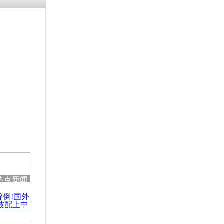
残疾男子因
砸银行
千年传统习
众为娥皇女
行被查情绪
回答崩溃原
热点新闻
乡上万人欢
醉倒!国外
节
被配上中
国民乐