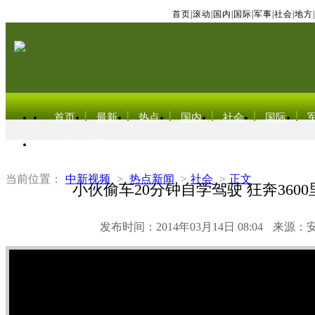
首页
|
滚动
|
国内
|
国际
|
军事
|
社会
|
地方
|
首页
最新
热点
国内
社会
国际
东北亚电视网
当前位置：
中新视频
>
热点新闻
>
社会
>
正文
小伙偷车20分钟自学驾驶 狂奔360
发布时间：2014年03月14日 08:04
来源：