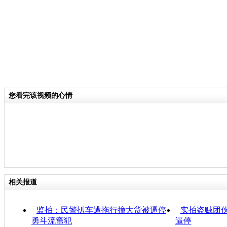
您看完该视频的心情
相关报道
监拍：民警扒车遭拖行撞大货被逼停
实拍盗贼团伙
勇斗流窜犯
逼停