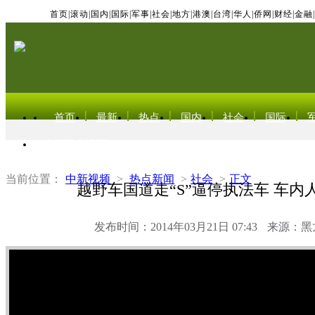
首页
|
滚动
|
国内
|
国际
|
军事
|
社会
|
地方
|
港澳
|
台湾
|
华人
|
侨网
|
财经
|
金融
|
首页
最新
热点
国内
社会
国际
东北亚电视网
当前位置：
中新视频
>
热点新闻
>
社会
>
正文
越野车国道走“S”逼停执法车 车内
发布时间：2014年03月21日 07:43
来源：黑