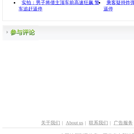
实拍：男子将债主顶车前高速狂飙 警
乘客疑持炸弹
车追赶逼停
逼停
关于我们
|
About us
|
联系我们
|
广告服务