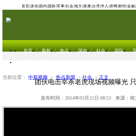
首页
|
滚动
|
国内
|
国际
|
军事
|
社会
|
地方
|
港澳
|
台湾
|
华人
|
侨网
|
财经
|
金融
|
首页
最新
热点
国内
社会
国际
东北亚电视网
当前位置：
中新视频
>
热点新闻
>
社会
>
正文
团伙电击宰杀老虎现场视频曝光 
发布时间：2014年03月21日 08:53
来源：南