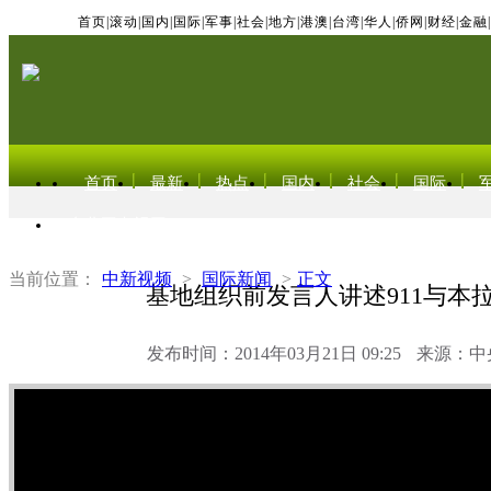
首页
|
滚动
|
国内
|
国际
|
军事
|
社会
|
地方
|
港澳
|
台湾
|
华人
|
侨网
|
财经
|
金融
|
首页
最新
热点
国内
社会
国际
东北亚电视网
当前位置：
中新视频
>
国际新闻
>
正文
基地组织前发言人讲述911与本
发布时间：2014年03月21日 09:25
来源：中