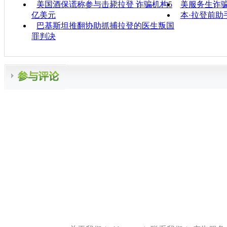
美国酒保谎称参与击毙拉登 诈骗机构5
美服务生诈
亿美元
本·拉登前助
巴基斯坦推翻协助抓捕拉登的医生叛国
罪判决