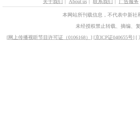
关于我们
|
About us
|
联系我们
|
广告服务
本网站所刊载信息，不代表中新社
未经授权禁止转载、摘编、
[
网上传播视听节目许可证（0106168）
] [
京ICP证040655号
] 