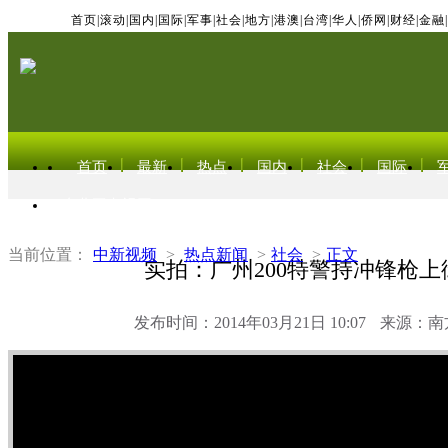
首页
|
滚动
|
国内
|
国际
|
军事
|
社会
|
地方
|
港澳
|
台湾
|
华人
|
侨网
|
财经
|
金融
|
首页
最新
热点
国内
社会
国际
东北亚电视网
当前位置：
中新视频
>
热点新闻
>
社会
>
正文
实拍：广州200特警持冲锋枪上
发布时间：2014年03月21日 10:07
来源：南