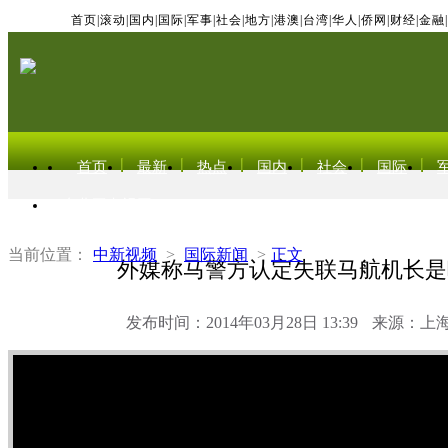
首页
|
滚动
|
国内
|
国际
|
军事
|
社会
|
地方
|
港澳
|
台湾
|
华人
|
侨网
|
财经
|
金融
|
首页
最新
热点
国内
社会
国际
东北亚电视网
当前位置：
中新视频
>
国际新闻
>
正文
外媒称马警方认定失联马航机长是
发布时间：2014年03月28日 13:39
来源：上