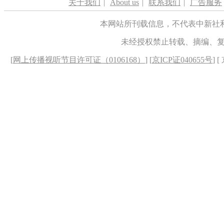
关于我们
|
About us
|
联系我们
|
广告服务
本网站所刊载信息，不代表中新社
未经授权禁止转载、摘编、
[
网上传播视听节目许可证（0106168）
] [
京ICP证040655号
] 