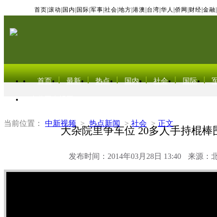
首页
|
滚动
|
国内
|
国际
|
军事
|
社会
|
地方
|
港澳
|
台湾
|
华人
|
侨网
|
财经
|
金融
|
首页
最新
热点
国内
社会
国际
东北亚电视网
当前位置：
中新视频
>
热点新闻
>
社会
>
正文
大杂院里争车位 20多人手持棍棒
发布时间：2014年03月28日 13:40
来源：