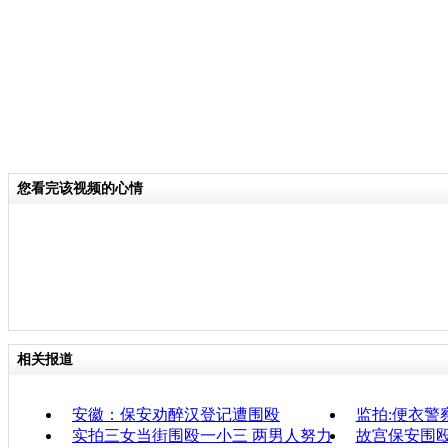
您看完该视频的心情
相关报道
安徽：保安劝醉汉登记遭围殴
监拍:便衣警
实拍三女当街围殴一小三 两男人努力
故宫保安围