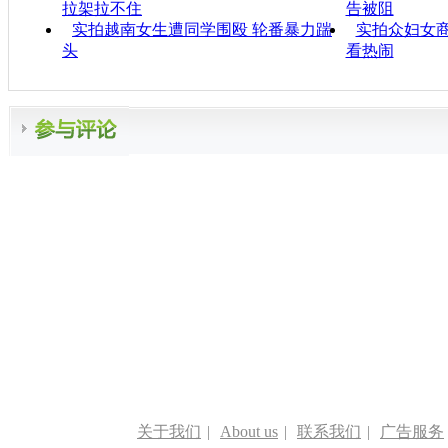
拉架拉不住
告被阻
实拍越南女生遭同学围殴 轮番暴力踹
实拍众妇女商
头
看热闹
关于我们
|
About us
|
联系我们
|
广告服务