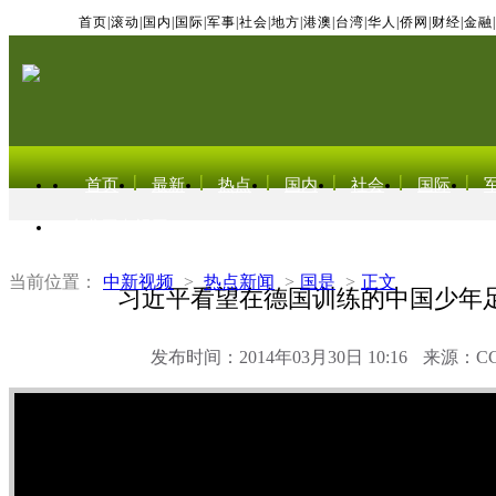
首页
|
滚动
|
国内
|
国际
|
军事
|
社会
|
地方
|
港澳
|
台湾
|
华人
|
侨网
|
财经
|
金融
|
首页
最新
热点
国内
社会
国际
东北亚电视网
当前位置：
中新视频
>
热点新闻
>
国是
>
正文
习近平看望在德国训练的中国少年
发布时间：2014年03月30日 10:16
来源：C