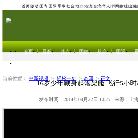
首页
|
滚动
|
国内
|
国际
|
军事
|
社会
|
地方
|
港澳
|
台湾
|
华人
|
侨网
|
财经
|
金融
|
首页
最新
热点
国内
社会
国际
东北亚电视网
当前位置：
中新视频
>
轻松一刻
>
奇闻
>
正文
16岁少年藏身起落架舱 飞行5小
发布时间：2014年04月22日 10:25
来源：上