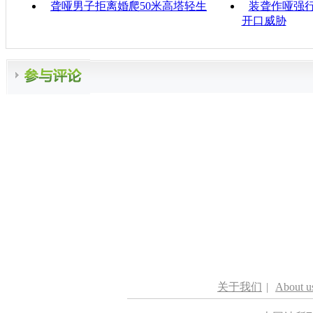
聋哑男子拒离婚爬50米高塔轻生
装聋作哑强行
开口威胁
关于我们
|
About u