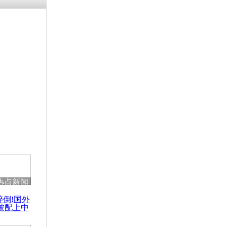
热点新闻
醉倒!国外
被配上中
国民乐