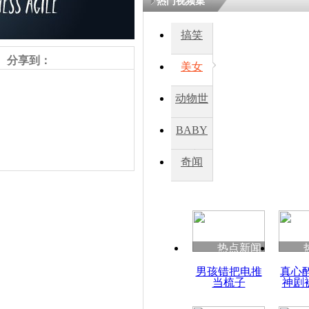
热门视频集
搞笑
分享到：
美女
动物世
界
BABY
秀
奇闻
责任编辑：【
王祎
】
热点新闻
男孩错把电推
真心
当梳子
神剧