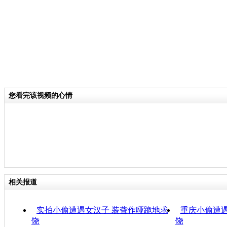
您看完该视频的心情
相关报道
实拍小偷遭遇女汉子 装聋作哑跪地求
重庆小偷遭遇
饶
饶