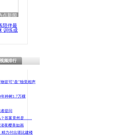
热点新闻
练陪伴最
咪 训练成
功瘦身
视频排行
物皆可“盘”独觉相声
年种树1.7万棵
记者提问
码？答案竟然是……
头渚夜樱美如画
 精力付出堪比建楼