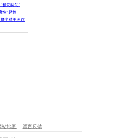
“精彩瞬间”
魔性”起舞
石拼出精美画作
网站地图
|
留言反馈