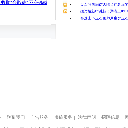
收取“合影费” 不交钱就
盘点韩国瑜访大陆台前幕后的
想过桥就得跳舞！游客上桥“
祁连山下玉石画师用废弃玉
s
|
联系我们
|
广告服务
|
供稿服务
|
法律声明
|
招聘信息
|