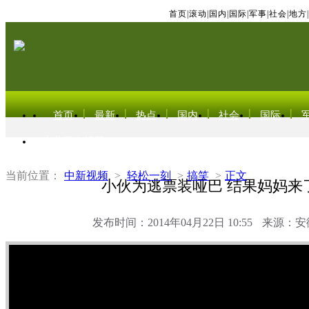
首页
|
滚动
|
国内
|
国际
|
军事
|
社会
|
地方
|
首页
最新
热点
国内
社会
国际
东北亚电视网
当前位置：
中新视频
>
轻松一刻
>
搞笑
>
正文
小伙为逃票装哑巴 结果妈妈来
发布时间：2014年04月22日 10:55
来源：安