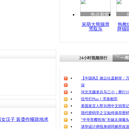
热点新闻
呆萌大熊猫滑
狗教
雪取乐
胖猫
24小时视频排行
一周
【中国风】德云社孟鹤堂：万
深
河北无腿老兵马三小：爬行19
信号灯Plus！浑身都亮
美国发言人即兴用中文回答
现代密码学之父如何保存密
女汉子 装聋作哑跪地求
“中华赏樱胜地”无锡太湖鼋
清华设计师投身胡同厕所改造