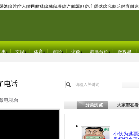
港澳
|
台湾
|
华人
|
侨网
|
财经
|
金融
|
证券
|
房产
|
能源
|
IT
|
汽车
|
游戏
|
文化
|
娱乐
|
体育
|
健康
军事
文娱
体育
财经
访谈
港澳台侨
微视界
了电话
徽电视台
分类浏览
大家都在看
小伙为逃票