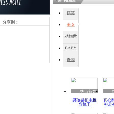
热门视频集
搞笑
四川一精神
病发持大锤
分享到：
美女
动物世
探访传承四
俗：近万民
界
BABY
英省亲送行
秀
奇闻
小伙骑车逆
崩溃 网上
因
责任编辑：【
王祎
】
热点新闻
四川兴文苗
男孩错把电推
真心
度苗族花山
当梳子
神剧