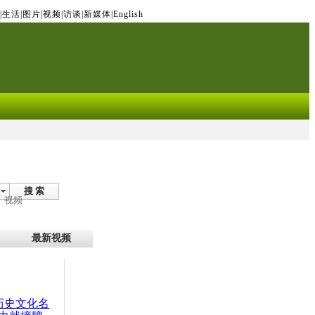
|
生活
|
图片
|
视频
|
访谈
|
新媒体
|
English
搜 索
视频
最新视频
：历史文化名