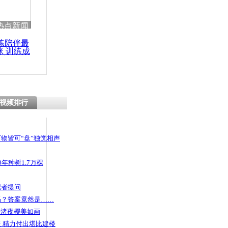
 哀思悼忠
热点新闻
练陪伴最
咪 训练成
功瘦身
广场电影
拔电源
视频排行
物皆可“盘”独觉相声
年种树1.7万棵
记者提问
码？答案竟然是……
头渚夜樱美如画
 精力付出堪比建楼