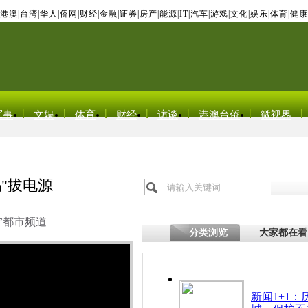
港澳
|
台湾
|
华人
|
侨网
|
财经
|
金融
|
证券
|
房产
|
能源
|
IT
|
汽车
|
游戏
|
文化
|
娱乐
|
体育
|
健康
军事
文娱
体育
财经
访谈
港澳台侨
微视界
"拔电源
宁都市频道
分类浏览
大家都在看
新闻1+1