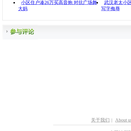
小区住户凑26万买高音炮 对抗广场舞
武汉老太小区
大妈
写字侮辱
关于我们
|
About u