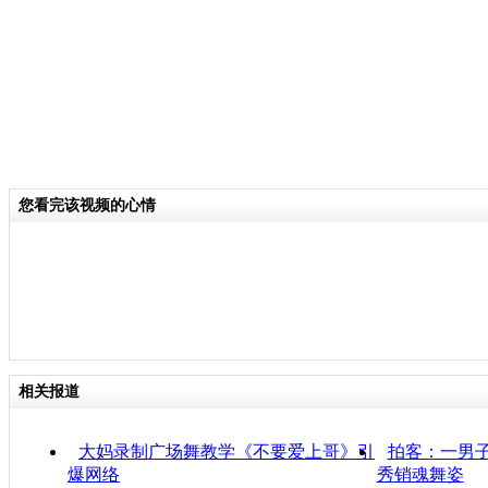
您看完该视频的心情
相关报道
大妈录制广场舞教学《不要爱上哥》引
拍客：一男子
爆网络
秀销魂舞姿