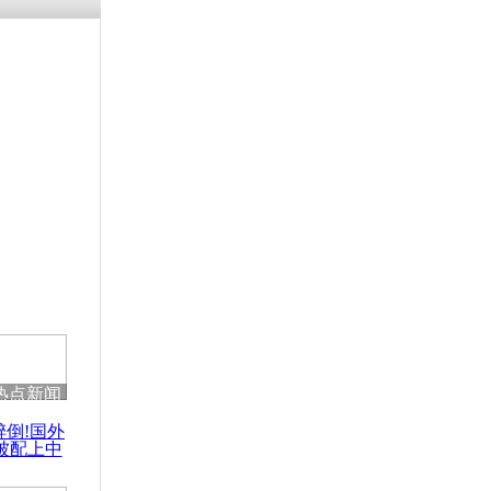
残疾男子因
砸银行
千年传统习
众为娥皇女
行被查情绪
回答崩溃原
热点新闻
乡上万人欢
醉倒!国外
节
被配上中
国民乐