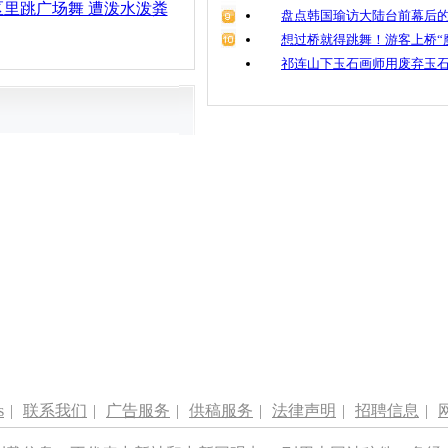
里跳广场舞 遭泼水泼粪
盘点韩国瑜访大陆台前幕后的
想过桥就得跳舞！游客上桥“
祁连山下玉石画师用废弃玉
s
|
联系我们
|
广告服务
|
供稿服务
|
法律声明
|
招聘信息
|