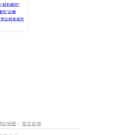
“精彩瞬间”
魔性”起舞
石拼出精美画作
网站地图
|
留言反馈