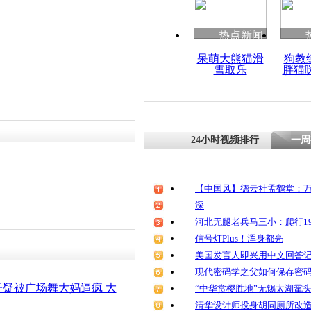
清明祭英烈
魂
热点新闻
呆萌大熊猫滑
狗教
雪取乐
胖猫
社区放公益
惨遭舞大妈
24小时视频排行
一周
【中国风】德云社孟鹤堂：万
深
河北无腿老兵马三小：爬行19
信号灯Plus！浑身都亮
美国发言人即兴用中文回答
现代密码学之父如何保存密
疑被广场舞大妈逼疯 大
“中华赏樱胜地”无锡太湖鼋
清华设计师投身胡同厕所改造