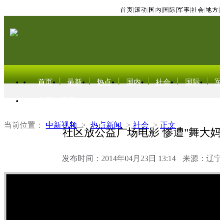
首页
|
滚动
|
国内
|
国际
|
军事
|
社会
|
地方
|
首页
最新
热点
国内
社会
国际
东北亚电视网
当前位置：
中新视频
>
热点新闻
>
社会
>
正文
社区放公益广场电影 惨遭"舞大妈
发布时间：2014年04月23日 13:14
来源：辽