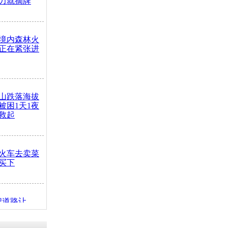
力就摘牌
境内森林火
正在紧张进
山跌落海拔
崖被困1天1夜
救起
火车去卖菜
买下
把道路让
突发疾病交