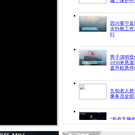
城，保护不
四川冕宁县
灾扑救工作
行
男子清明登
1050米悬
直升机悬停
九旬老人挤
乘务员全部
“所有车辆
开！”儿童
警急速救助