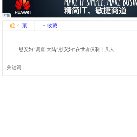
顶
收藏
0
"慰安妇"调查:大陆"慰安妇"在世者仅剩十几人
关键词：
分类名称：
热点新闻