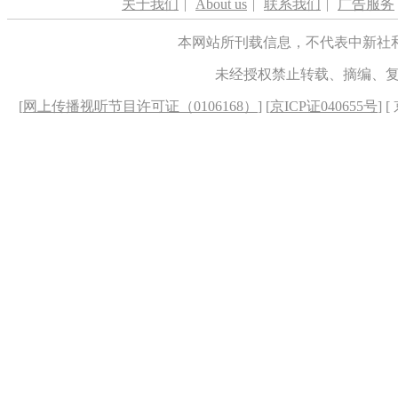
关于我们
|
About us
|
联系我们
|
广告服务
本网站所刊载信息，不代表中新社
未经授权禁止转载、摘编、
[
网上传播视听节目许可证（0106168）
] [
京ICP证040655号
] 