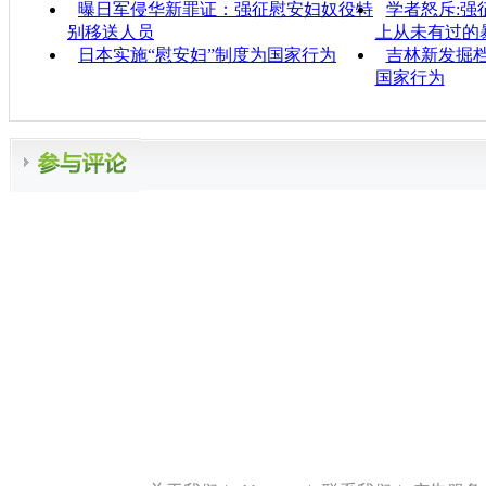
曝日军侵华新罪证：强征慰安妇奴役特
学者怒斥:强
别移送人员
上从未有过的
日本实施“慰安妇”制度为国家行为
吉林新发掘
国家行为