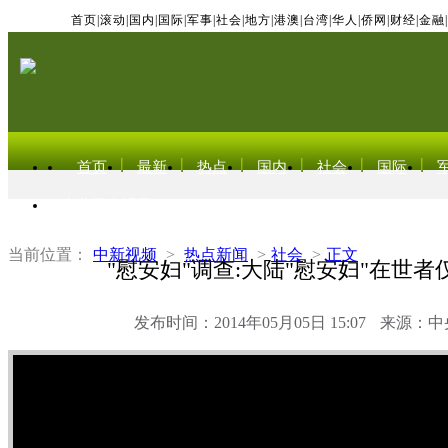
首页
|
滚动
|
国内
|
国际
|
军事
|
社会
|
地方
|
港澳
|
台湾
|
华人
|
侨网
|
财经
|
金融
|
首页
最新
热点
国内
社会
国际
东北亚电视网
当前位置：
中新视频
>
热点新闻
>
社会
>
正文
"慰安妇"调查:大陆"慰安妇"在世
发布时间：2014年05月05日 15:07
来源：中