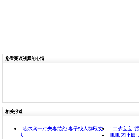
您看完该视频的心情
相关报道
哈尔滨一对夫妻结怨 妻子找人群殴丈
“二孩宝宝”
夫
呱呱来吐槽: