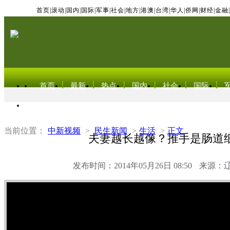
首页
|
滚动
|
国内
|
国际
|
军事
|
社会
|
地方
|
港澳
|
台湾
|
华人
|
侨网
|
财经
|
金融
|
首页
最新
热点
国内
社会
国际
东北亚电视网
当前位置：
中新视频
>
民生新闻
>
生活
>
正文
夫妻越长越像？推手是肠道
发布时间：2014年05月26日 08:50
来源：