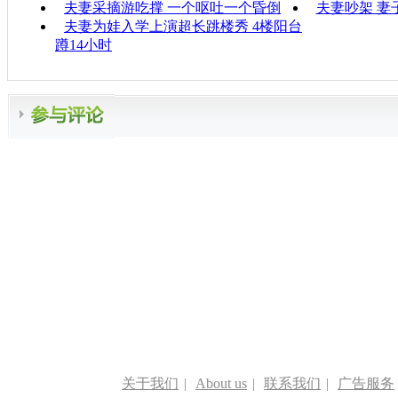
夫妻采摘游吃撑 一个呕吐一个昏倒
夫妻吵架 妻
夫妻为娃入学上演超长跳楼秀 4楼阳台
蹲14小时
关于我们
|
About us
|
联系我们
|
广告服务