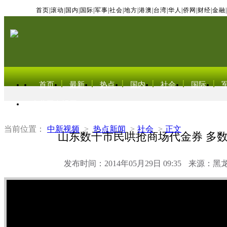
首页
|
滚动
|
国内
|
国际
|
军事
|
社会
|
地方
|
港澳
|
台湾
|
华人
|
侨网
|
财经
|
金融
|
首页
最新
热点
国内
社会
国际
东北亚电视网
当前位置：
中新视频
>
热点新闻
>
社会
>
正文
山东数千市民哄抢商场代金券 多
发布时间：2014年05月29日 09:35
来源：黑