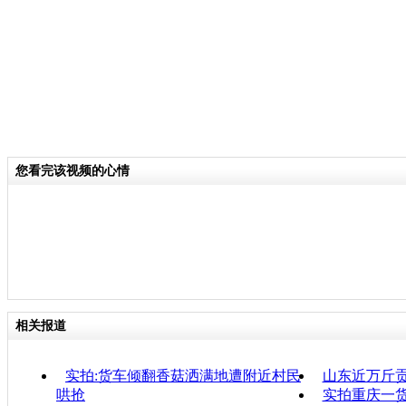
您看完该视频的心情
相关报道
实拍:货车倾翻香菇洒满地遭附近村民
山东近万斤
哄抢
实拍重庆一货