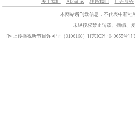
关于我们
|
About us
|
联系我们
|
广告服务
本网站所刊载信息，不代表中新社
未经授权禁止转载、摘编、
[
网上传播视听节目许可证（0106168）
] [
京ICP证040655号
] 