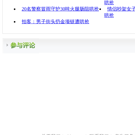
哄抢
20名警察冒雨守护30吨火腿肠阻哄抢
情侣吵架女子
哄抢
拍客：男子街头扔金项链遭哄抢