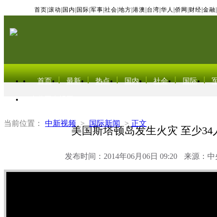
首页
|
滚动
|
国内
|
国际
|
军事
|
社会
|
地方
|
港澳
|
台湾
|
华人
|
侨网
|
财经
|
金融
|
首页
最新
热点
国内
社会
国际
东北亚电视网
当前位置：
中新视频
>
国际新闻
>
正文
美国斯塔顿岛发生火灾 至少34
发布时间：2014年06月06日 09:20
来源：中