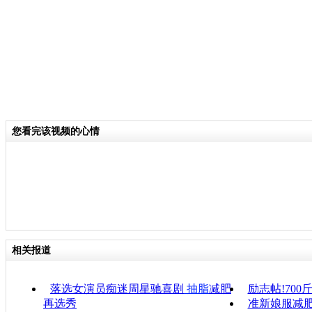
您看完该视频的心情
相关报道
落选女演员痴迷周星驰喜剧
抽脂
减肥
励志帖!700
再选秀
准新娘服减肥