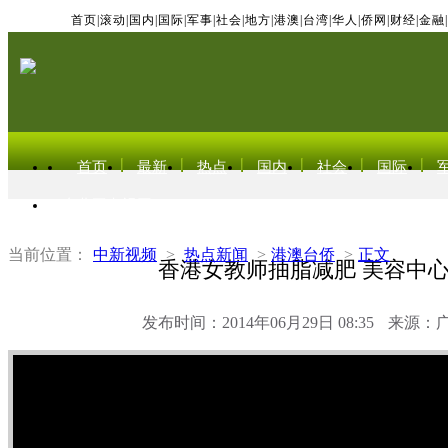
首页
|
滚动
|
国内
|
国际
|
军事
|
社会
|
地方
|
港澳
|
台湾
|
华人
|
侨网
|
财经
|
金融
|
首页
最新
热点
国内
社会
国际
东北亚电视网
当前位置：
中新视频
>
热点新闻
>
港澳台侨
>
正文
香港女教师抽脂减肥 美容中
发布时间：2014年06月29日 08:35
来源：