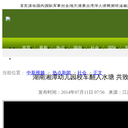
首页
|
滚动
|
国内
|
国际
|
军事
|
社会
|
地方
|
港澳
|
台湾
|
华人
|
侨网
|
财经
|
金融
|
首页
最新
热点
国内
社会
国际
东北亚电视网
当前位置：
中新视频
>
热点新闻
>
社会
>
正文
湖南湘潭幼儿园校车翻入水塘 共致
发布时间：2014年07月11日 07:56
来源：江