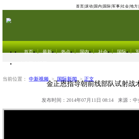
首页
|
滚动
|
国内
|
国际
|
军事
|
社会
|
地方
|
首页
最新
热点
国内
社会
国际
东北亚电视网
当前位置：
中新视频
>
国际新闻
>
正文
金正恩指导朝前线部队试射战
发布时间：2014年07月11日 08:14
来源：中