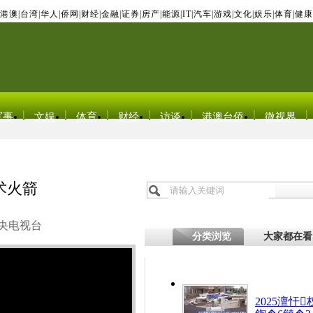
港澳
|
台湾
|
华人
|
侨网
|
财经
|
金融
|
证券
|
房产
|
能源
|
IT
|
汽车
|
游戏
|
文化
|
娱乐
|
体育
|
健康
军事
文娱
体育
财经
访谈
港澳台侨
微视界
术火箭
央电视台
分类浏览
大家都在看
2025澶忓