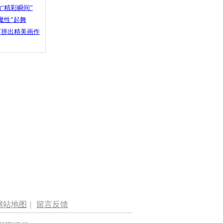
“精彩瞬间”
魔性”起舞
石拼出精美画作
网站地图
|
留言反馈