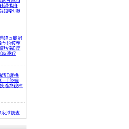
4鏃ヨ嚦26
触涓惧姙
綔鍑嗗灏
満鍏ュ眬涓
浠ヤ紛鍐茬
曠垎涓笢
《鈥濓紵
弗澶崕榫
搴﹁绔嬧
澂鈥濇寫鎴樿
缇庡浗娆查
簹涓庝腑鍥
┾€濓紝鍙嶅
解€斾笢鐩