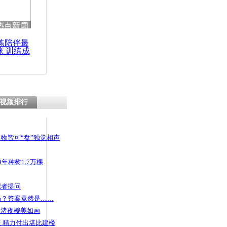
热点新闻
练陪伴最
咪 训练成
功瘦身
视频排行
物皆可“盘”独觉相声
年种树1.7万棵
记者提问
码？答案竟然是……
头渚夜樱美如画
 精力付出堪比建楼