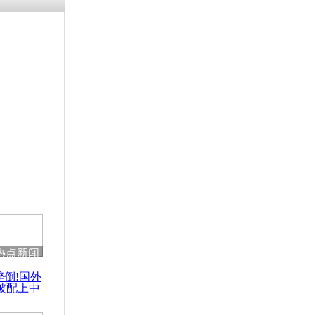
涓ㄥ浗闄呰
褰圭┖鍐涗
-10CE缁
妫€楠岋紝
浗鍏虫敞涓
朝前线部队
箭
热点新闻
醉倒!国外
被配上中
国民乐