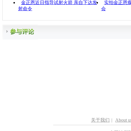
金正恩近日指导试射火箭 亲自下达发
实拍金正恩
射命令
会
关于我们
|
About u