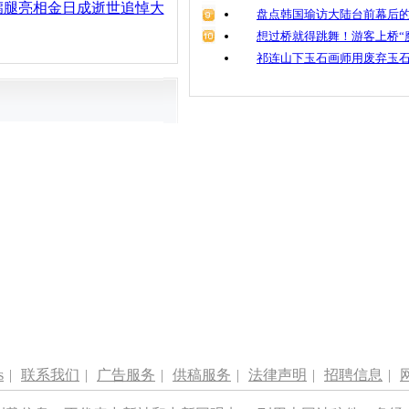
瘸腿亮相金日成逝世追悼大
盘点韩国瑜访大陆台前幕后的
想过桥就得跳舞！游客上桥“
祁连山下玉石画师用废弃玉
s
|
联系我们
|
广告服务
|
供稿服务
|
法律声明
|
招聘信息
|