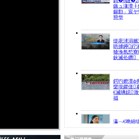
鍧�6鏈�2
鏃ュ湪澶╂
鍚勯」宸ヤ
辩华
缇庡浗涓嬪
哄摢鑸紵
獊浼氬惁寮
鈥滅伀鑽
鍔犳嬁澶ф
欒垷鑺傞
€滅唺鐚
禌
瀛﹁€咃細
€间笢鍗椾
解€滆劚閽
姪鎺ㄤ腑鍥