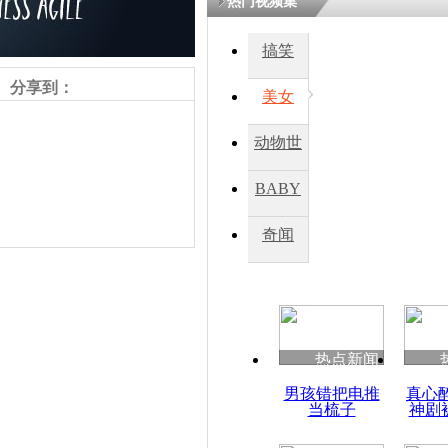
热门视频集
熷悎浣� 
瘑灞€
搞笑
分享到：
美女
娉板浗閫€
笂灏嗭細姝�
动物世
忓彈瀹炴垬
鍚稿紩澶氬
界
ㄤ笘鐣岃
BABY
秀
奇闻
金正恩指导
试射战术火
责任编辑：【
周雨辰
】
热点新闻
男孩错把电推
真心
当梳子
神剧