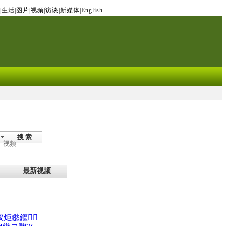
|
生活
|
图片
|
视频
|
访谈
|
新媒体
|
English
搜 索
视频
最新视频
杈炬矁鏂