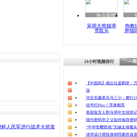
热点新闻
呆萌大熊猫滑
狗教
雪取乐
胖猫
24小时视频排行
一周
【中国风】德云社孟鹤堂：万
深
河北无腿老兵马三小：爬行19
信号灯Plus！浑身都亮
美国发言人即兴用中文回答
现代密码学之父如何保存密
朝鲜人民军进行战术火箭发
“中华赏樱胜地”无锡太湖鼋
清华设计师投身胡同厕所改造