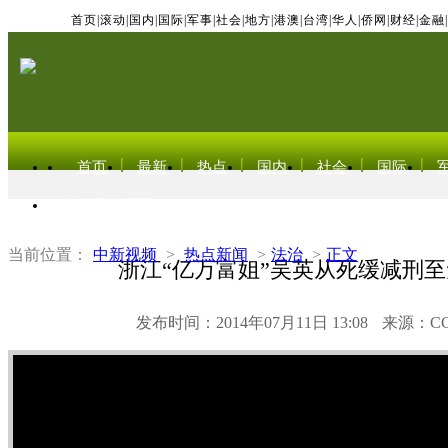
首页
|
滚动
|
国内
|
国际
|
军事
|
社会
|
地方
|
港澳
|
台湾
|
华人
|
侨网
|
财经
|
金融
|
首页
最新
热点
国内
社会
国际
东北亚电视网
当前位置：
中新视频
>
热点新闻
>
法治
>
正文
浙江“亿万富姐”吴英从死缓减刑
发布时间：2014年07月11日 13:08
来源：C