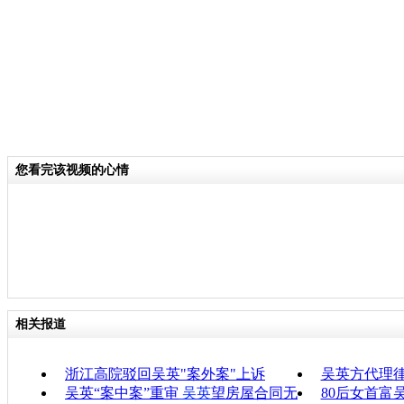
您看完该视频的心情
相关报道
浙江高院驳回吴英"案外案"上诉
吴英方代理律
吴英“案中案”重审
吴英
望房屋合同无
80后女首富