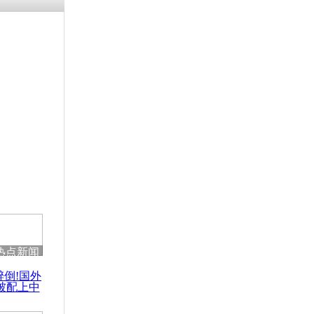
热点新闻
醉倒!国外
被配上中
国民乐