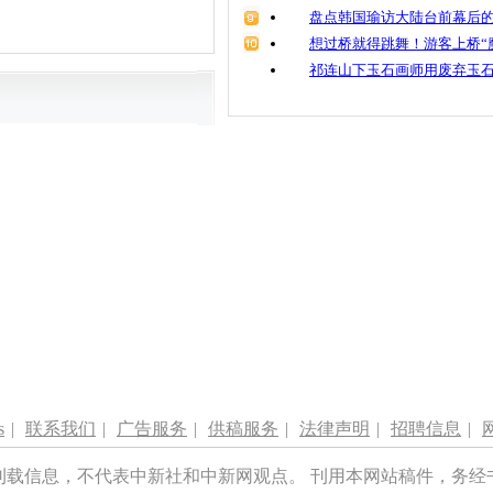
盘点韩国瑜访大陆台前幕后的
想过桥就得跳舞！游客上桥“
祁连山下玉石画师用废弃玉
s
|
联系我们
|
广告服务
|
供稿服务
|
法律声明
|
招聘信息
|
刊载信息，不代表中新社和中新网观点。 刊用本网站稿件，务经