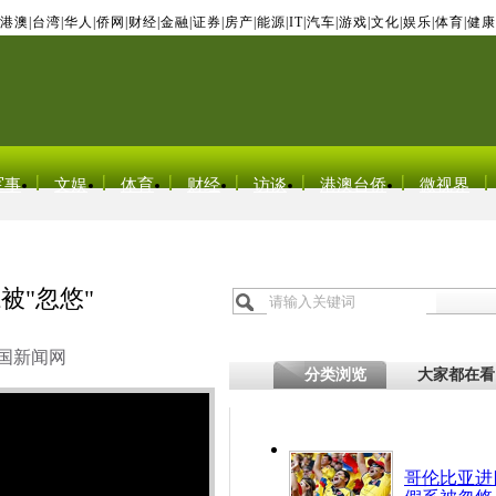
港澳
|
台湾
|
华人
|
侨网
|
财经
|
金融
|
证券
|
房产
|
能源
|
IT
|
汽车
|
游戏
|
文化
|
娱乐
|
体育
|
健康
军事
文娱
体育
财经
访谈
港澳台侨
微视界
被"忽悠"
国新闻网
分类浏览
大家都在看
哥伦比亚进