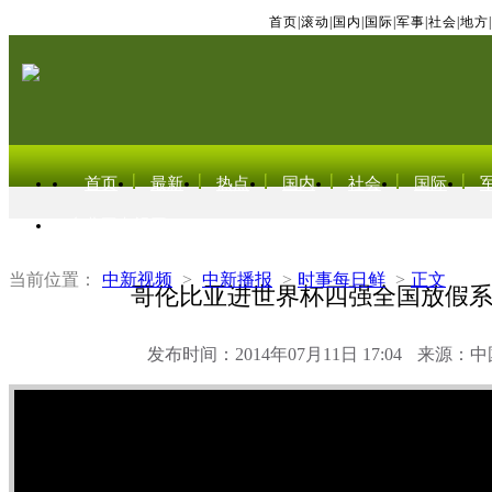
首页
|
滚动
|
国内
|
国际
|
军事
|
社会
|
地方
|
首页
最新
热点
国内
社会
国际
东北亚电视网
当前位置：
中新视频
>
中新播报
>
时事每日鲜
>
正文
哥伦比亚进世界杯四强全国放假系
发布时间：2014年07月11日 17:04
来源：中