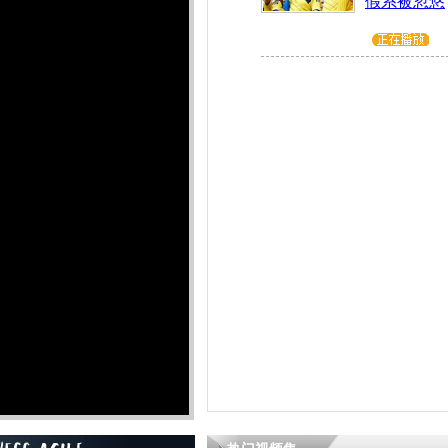
假系被忽悠