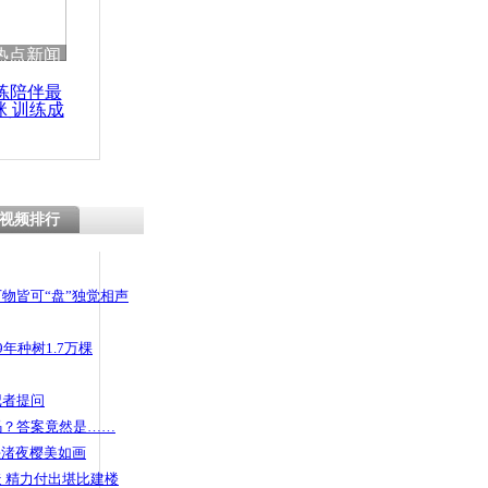
热点新闻
练陪伴最
咪 训练成
功瘦身
视频排行
物皆可“盘”独觉相声
年种树1.7万棵
记者提问
码？答案竟然是……
头渚夜樱美如画
 精力付出堪比建楼