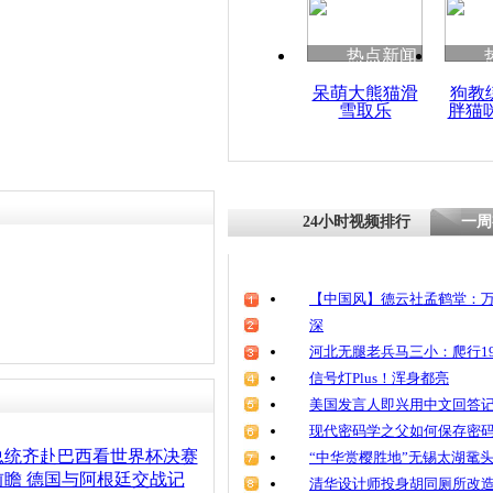
热点新闻
呆萌大熊猫滑
狗教
雪取乐
胖猫
24小时视频排行
一周
【中国风】德云社孟鹤堂：万
深
河北无腿老兵马三小：爬行19
信号灯Plus！浑身都亮
美国发言人即兴用中文回答
现代密码学之父如何保存密
总统齐赴巴西看世界杯决赛
“中华赏樱胜地”无锡太湖鼋
瞻 德国与阿根廷交战记
清华设计师投身胡同厕所改造