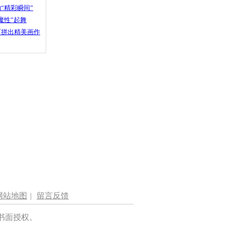
“精彩瞬间”
魔性”起舞
石拼出精美画作
网站地图
|
留言反馈
书面授权。