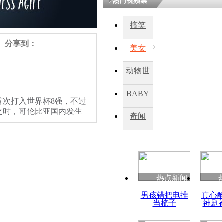
热门视频集
搞笑
分享到：
美女
动物世
界
BABY
次打入世界杯8强，不过
之时，哥伦比亚国内发生
秀
奇闻
热点新闻
男孩错把电推
真心
当梳子
神剧
责任编辑：【
王祎
】