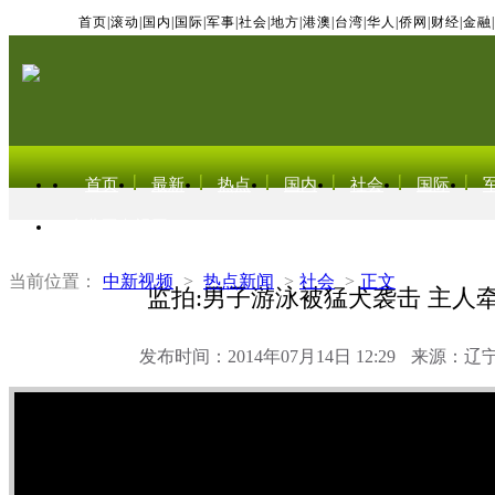
首页
|
滚动
|
国内
|
国际
|
军事
|
社会
|
地方
|
港澳
|
台湾
|
华人
|
侨网
|
财经
|
金融
|
首页
最新
热点
国内
社会
国际
东北亚电视网
当前位置：
中新视频
>
热点新闻
>
社会
>
正文
监拍:男子游泳被猛犬袭击 主人
发布时间：2014年07月14日 12:29
来源：辽