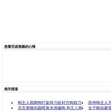
您看完该视频的心情
相关报道
狗主人因两狗打架持刀砍对方狗四刀
苏州狗主人为
北京宠物乐园喷泉水池漏电
狗主人
死
女子称自家母