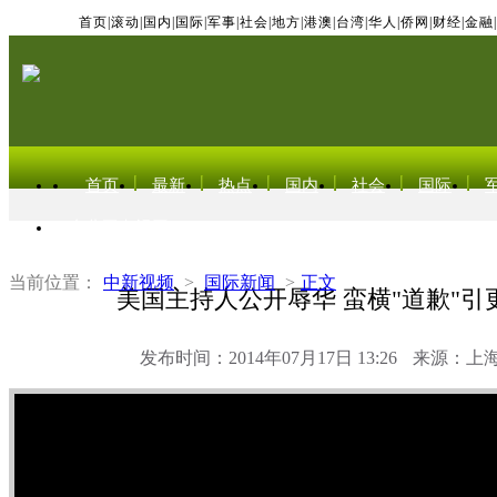
首页
|
滚动
|
国内
|
国际
|
军事
|
社会
|
地方
|
港澳
|
台湾
|
华人
|
侨网
|
财经
|
金融
|
首页
最新
热点
国内
社会
国际
东北亚电视网
当前位置：
中新视频
>
国际新闻
>
正文
美国主持人公开辱华 蛮横"道歉"引
发布时间：2014年07月17日 13:26
来源：上